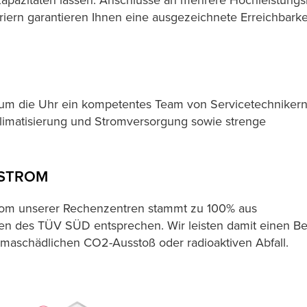
 Kapazitäten lassen. Anschlüsse an mehrere Hochleistung
ern garantieren Ihnen eine ausgezeichnete Erreichbarkei
 um die Uhr ein kompetentes Team von Servicetechnikern
limatisierung und Stromversorgung sowie strenge
OSTROM
trom unserer Rechenzentren stammt zu 100% aus
ien des TÜV SÜD entsprechen. Wir leisten damit einen Be
maschädlichen CO2-Ausstoß oder radioaktiven Abfall.