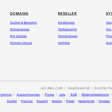
DOMAINS
RESELLER
SY
 63 Pixel
153 x 57 Pixel
Suchen & Bestellen
Konditionen
Ser
Domainpreise
Tarifübersicht
Ihre
Ihre Vorteile
Domainpreise
Pro
Domain-Umzug
Verträge
Ang
JPG herunterladen
SVG herunterladen
PNG herunterladen
JPG herunterladen
ML-CODE
ANZEIGEN
HTML-CODE
ANZEIGEN
ALL-INKL.COM
Hauptstraße 68
D-02742 Fri
="https://all-
<a href="https://all-
KOPIEREN
KOPIEREN
om/info/rechenzentrum/"
inkl.com/info/rechenzentrum/"
rnehmen
Auszeichnungen
Presse
Jobs
AGB
Widerrufsbelehrung
="_blank"><img src="https://all-
target="_blank"><img src="https://all-
English
Français
Español
Italiano
Polski
Nederlands
Hrvatski
om/banner/allinkl-serverstandort-
inkl.com/banner/allinkl-serverstandor
chland-170x63.png"
deutschland-153x57.png"
erverstandort Deutschland"
alt="Serverstandort Deutschland"