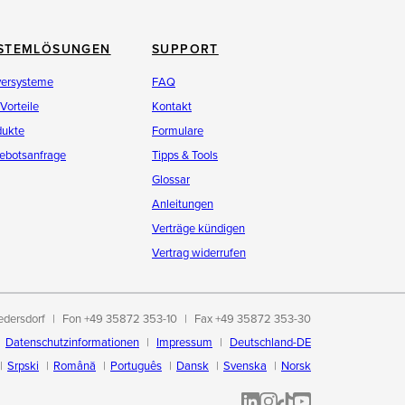
STEMLÖSUNGEN
SUPPORT
versysteme
FAQ
 Vorteile
Kontakt
dukte
Formulare
ebotsanfrage
Tipps & Tools
Glossar
Anleitungen
Verträge kündigen
Vertrag widerrufen
edersdorf
Fon +49 35872 353-10
Fax +49 35872 353-30
Datenschutzinformationen
Impressum
Deutschland-DE
Srpski
Română
Português
Dansk
Svenska
Norsk
t-
ALL-INKL.COM | LinkedIn
ALL-INKL.COM • Instagram p
ALL-INKL.COM | TikTok
ALLINKL.COM - YouT