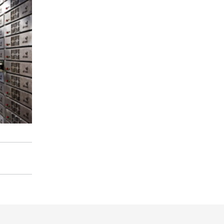
 Rahmen
n.