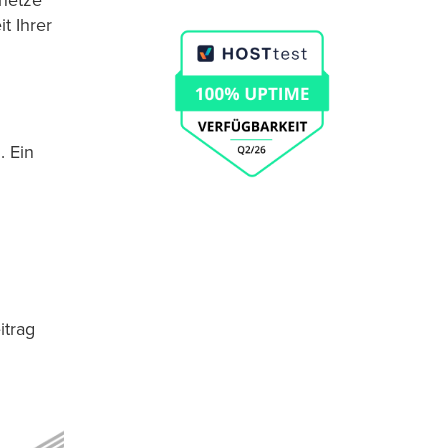
snetze
t Ihrer
. Ein
itrag