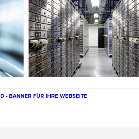
 - BANNER FÜR IHRE WEBSEITE
h in Deutschland. Als unser Kunde dürfen Sie daher im
Servern unser „Serverstandort Deutschland“-Banner nutze
 Sie die Banner mit unserer Informationsseite
https://all-