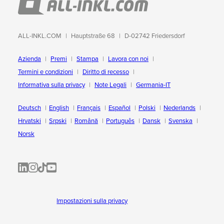
ALL-INKL.COM
Hauptstraße 68
D-02742 Friedersdorf
Azienda
Premi
Stampa
Lavora con noi
Termini e condizioni
Diritto di recesso
Informativa sulla privacy
Note Legali
Germania-IT
Deutsch
English
Français
Español
Polski
Nederlands
Hrvatski
Srpski
Română
Português
Dansk
Svenska
Norsk
ALL-INKL.COM | LinkedIn
ALL-INKL.COM • Instagram photos and videos
ALL-INKL.COM | TikTok
ALLINKL.COM - YouTube
Impostazioni sulla privacy