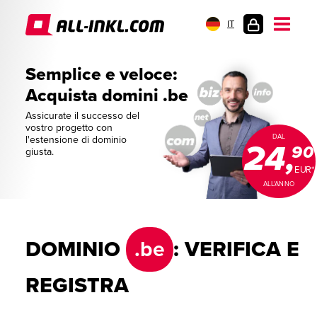
IT
AREA
CLIENTI
Semplice e veloce:
Acquista domini .be
Assicurate il successo del
vostro progetto con
DAL
l'estensione di dominio
24,
90
giusta.
EUR*
ALL'ANNO
DOMINIO
.be
: VERIFICA E
REGISTRA