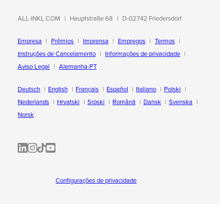
ALL-INKL.COM
Hauptstraße 68
D-02742 Friedersdorf
Empresa
Prêmios
Imprensa
Empregos
Termos
Instruções de Cancelamento
Informações de privacidade
Aviso Legal
Alemanha-PT
Deutsch
English
Français
Español
Italiano
Polski
Nederlands
Hrvatski
Srpski
Română
Dansk
Svenska
Norsk
ALL-INKL.COM | LinkedIn
ALL-INKL.COM • Instagram photos and videos
ALL-INKL.COM | TikTok
ALLINKL.COM - YouTube
Configurações de privacidade