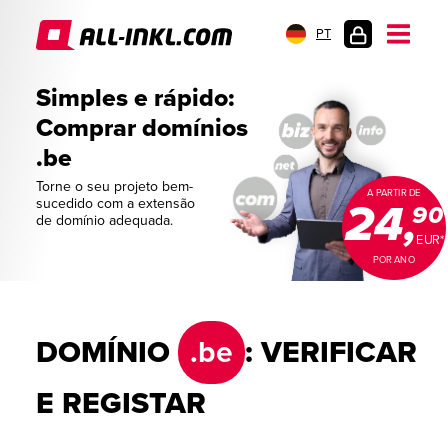
PT
LOGIN
DO
Simples e rápido:
CLIENTE
Comprar domínios
.be
Torne o seu projeto bem-
A PARTIR DE
sucedido com a extensão
24,
90
de domínio adequada.
EUR*
POR ANO
DOMÍNIO
.be
: VERIFICAR
E REGISTAR