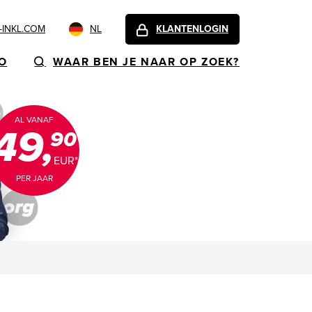
INKL.COM
NL
KLANTENLOGIN
FO
WAAR BEN JE NAAR OP ZOEK?
AL VANAF
49,
90
EUR*
PER JAAR