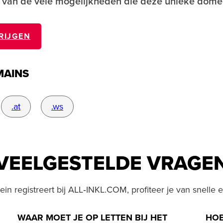
 van de vele mogelijkheden die deze unieke domei
RIJGEN
MAINS
.at
.ws
VEELGESTELDE VRAGE
n registreert bij ALL‑INKL.COM, profiteer je van snelle e
WAAR MOET JE OP LETTEN BIJ HET
HOE