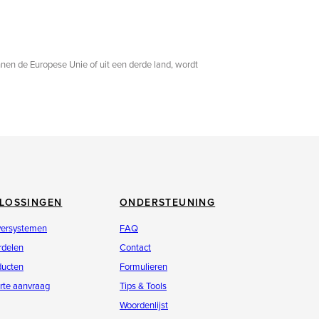
innen de Europese Unie of uit een derde land, wordt
LOSSINGEN
ONDERSTEUNING
versystemen
FAQ
rdelen
Contact
ducten
Formulieren
rte aanvraag
Tips & Tools
Woordenlijst