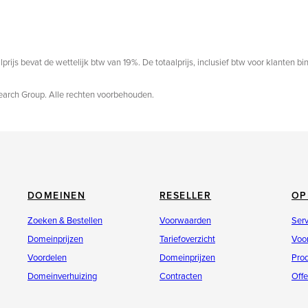
prijs bevat de wettelijk btw van 19%. De totaalprijs, inclusief btw voor klanten b
search Group. Alle rechten voorbehouden.
DOMEINEN
RESELLER
OP
Zoeken & Bestellen
Voorwaarden
Ser
Domeinprijzen
Tariefoverzicht
Voo
Voordelen
Domeinprijzen
Pro
Domeinverhuizing
Contracten
Offe