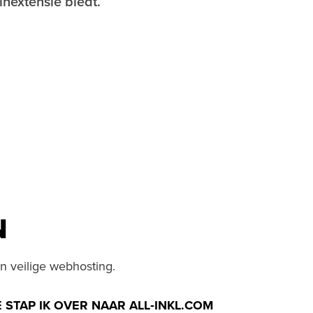
nextensie biedt.
N
n veilige webhosting.
 STAP IK OVER NAAR ALL‑INKL.COM