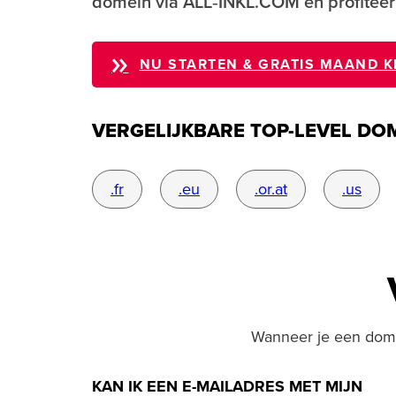
domein via ALL‑INKL.COM en profiteer
NU STARTEN & GRATIS MAAND K
VERGELIJKBARE TOP-LEVEL DO
.fr
.eu
.or.at
.us
Wanneer je een domei
KAN IK EEN E-MAILADRES MET MIJN