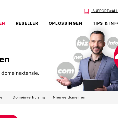
SUPPORT@ALL-
EN
RESELLER
OPLOSSINGEN
TIPS & IN
pen
e domeinextensie.
len
Domeinverhuizing
Nieuwe domeinen