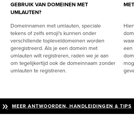
GEBRUIK VAN DOMEINEN MET
MET
UMLAUTEN?
Domeinnamen met umlauten, speciale
Hier
tekens of zelfs emoji's kunnen onder
dome
verschillende topleveldomeinen worden
waar
geregistreerd. Als je een domein met
een 
umlauten wilt registreren, raden we je aan
dome
om tegelijkertijd ook de domeinnaam zonder
moge
umlauten te registreren.
gev
MEER ANTWOORDEN, HANDLEIDINGEN & TIPS