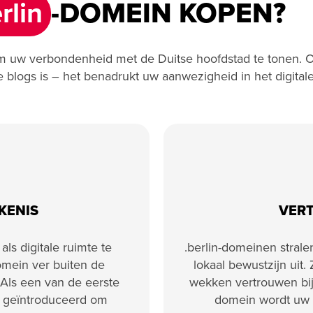
rlin
-DOMEIN KOPEN?
m uw verbondenheid met de Duitse hoofdstad te tonen. Of
ke blogs is – het benadrukt uw aanwezigheid in het digital
KENIS
VER
ls digitale ruimte te
.berlin-domeinen stralen
omein ver buiten de
lokaal bewustzijn uit.
Als een van de eerste
wekken vertrouwen bij
 geïntroduceerd om
domein wordt uw p