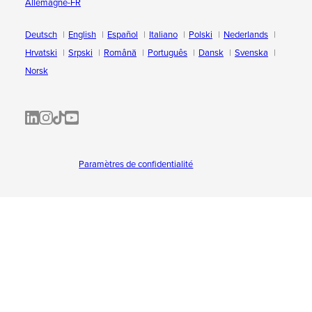
Allemagne-FR
Deutsch
English
Español
Italiano
Polski
Nederlands
Hrvatski
Srpski
Română
Português
Dansk
Svenska
Norsk
ALL-INKL.COM | LinkedIn
ALL-INKL.COM • Instagram photos and videos
ALL-INKL.COM | TikTok
ALLINKL.COM - YouTube
Paramètres de confidentialité