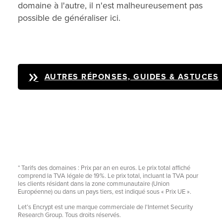
domaine à l'autre, il n'est malheureusement pas
possible de généraliser ici.
AUTRES RÉPONSES, GUIDES & ASTUCES
* Tarifs des domaines : Prix par an en euros. Le prix total affiché
comprend la TVA légale de 19%. Le prix total, incluant la TVA pour
les clients résidant dans la zone communautaire (Union
Européenne) ou dans un pays tiers, est indiqué sous « Prix UE ».
Let’s Encrypt est une marque commerciale de l'Internet Security
Research Group. Tous droits réservés.