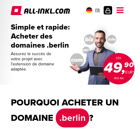
FR
CONNEXION
Simple et rapide:
Acheter des
domaines .berlin
Assurez le succès de
votre projet avec
DÈS
49,
90
l'extension de domaine
adaptée.
EUR*
PAR AN
POURQUOI ACHETER UN
DOMAINE
.berlin
?