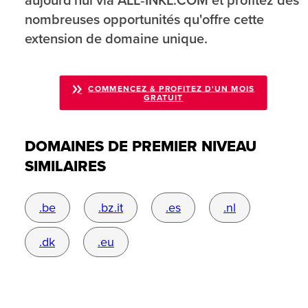
aujourd'hui via ALL‑INKL.COM et profitez des
nombreuses opportunités qu'offre cette
extension de domaine unique.
COMMENCEZ & PROFITEZ D'UN MOIS
GRATUIT
DOMAINES DE PREMIER NIVEAU
SIMILAIRES
.be
.bz.it
.es
.nl
.dk
.eu