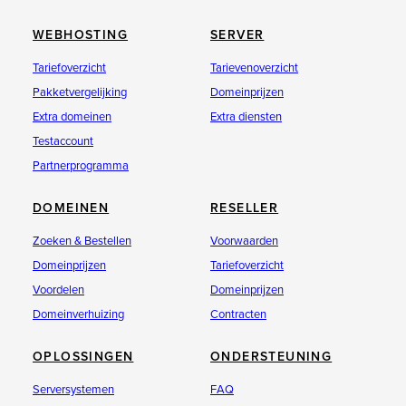
WEBHOSTING
SERVER
Tariefoverzicht
Tarievenoverzicht
Pakketvergelijking
Domeinprijzen
Extra domeinen
Extra diensten
Testaccount
Partnerprogramma
DOMEINEN
RESELLER
Zoeken & Bestellen
Voorwaarden
Domeinprijzen
Tariefoverzicht
Voordelen
Domeinprijzen
Domeinverhuizing
Contracten
OPLOSSINGEN
ONDERSTEUNING
Serversystemen
FAQ