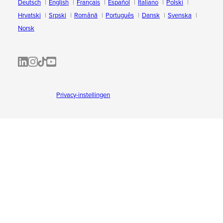
Deutsch
English
Français
Español
Italiano
Polski
Hrvatski
Srpski
Română
Português
Dansk
Svenska
Norsk
ALL-INKL.COM | LinkedIn
ALL-INKL.COM • Instagram photos and videos
ALL-INKL.COM | TikTok
ALLINKL.COM - YouTube
Privacy-instellingen