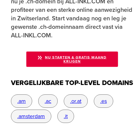
nu je .ch-domein bij ALL‑INKL.COM en
profiteer van een sterke online aanwezigheid
in Zwitserland. Start vandaag nog en leg je
gewenste .ch-domeinnaam direct vast via
ALL‑INKL.COM.
NU STARTEN & GRATIS MAAND
KRIJGEN
VERGELIJKBARE TOP-LEVEL DOMAINS
.am
.ac
.or.at
.es
.amsterdam
.it