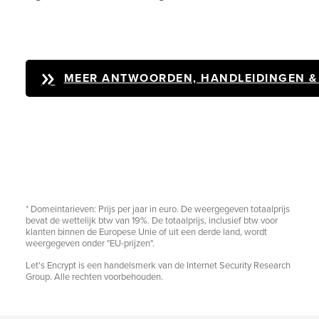
MEER ANTWOORDEN, HANDLEIDINGEN & 
* Domeintarieven: Prijs per jaar in euro. De weergegeven totaalprijs
bevat de wettelijk btw van 19%. De totaalprijs, inclusief btw voor
klanten binnen de Europese Unie of uit een derde land, wordt
weergegeven onder "EU-prijzen".
Let's Encrypt is een handelsmerk van de Internet Security Research
Group. Alle rechten voorbehouden.