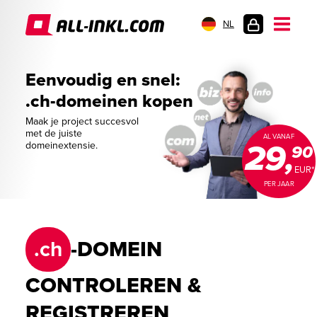
NL
KLANTENLOGIN
Eenvoudig en snel:
.ch-domeinen kopen
Maak je project succesvol
met de juiste
AL VANAF
29,
domeinextensie.
90
EUR*
PER JAAR
.ch
-DOMEIN
CONTROLEREN &
REGISTREREN