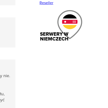
Reseller
SERWERY W
NIEMCZECH
y nie.
tu,
być