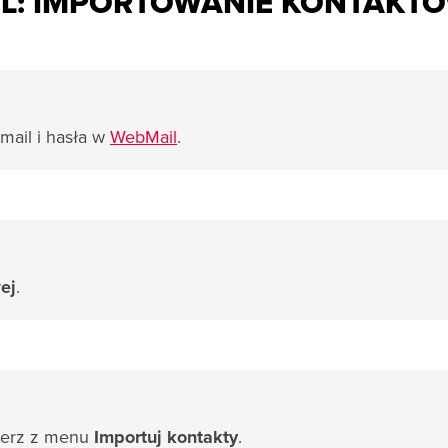
IL: IMPORTOWANIE KONTAKTÓ
mail i hasła w
WebMail
.
ej
.
ierz z menu
Importuj kontakty
.