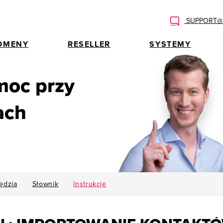
SUPPORT@A
OMENY
RESELLER
SYSTEMY
moc przy
ach
ędzia
Słownik
Instrukcje