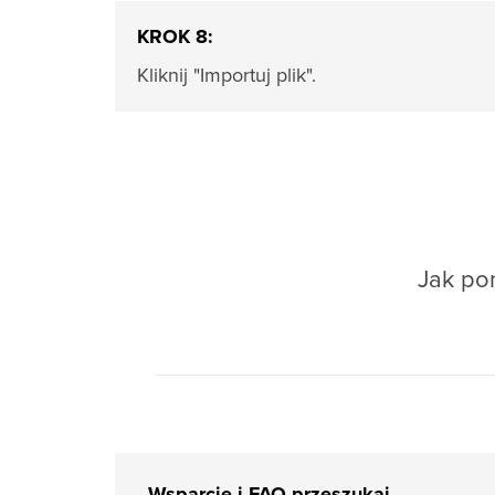
KROK 8:
Kliknij "Importuj plik".
Jak pom
Wsparcie i FAQ przeszukaj