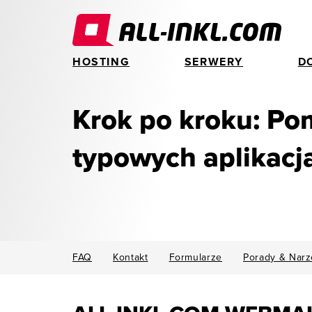
HOSTING
SERWERY
D
Krok po kroku: Po
typowych aplikacj
FAQ
Kontakt
Formularze
Porady & Narz