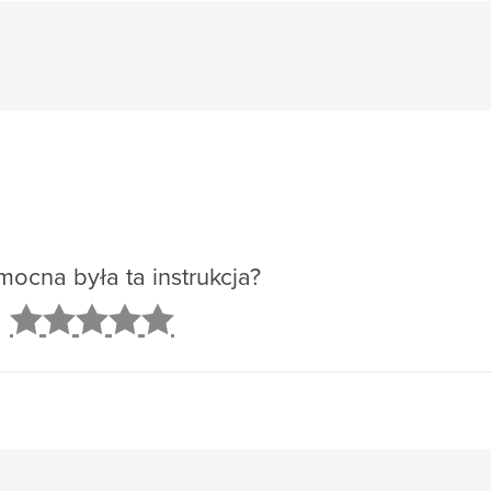
ocna była ta instrukcja?
2
3
4
5