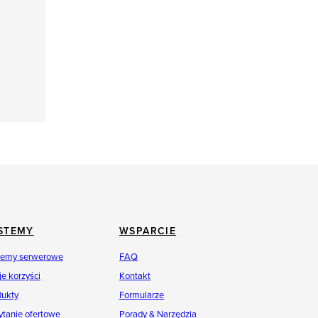
STEMY
WSPARCIE
temy serwerowe
FAQ
e korzyści
Kontakt
dukty
Formularze
ytanie ofertowe
Porady & Narzędzia