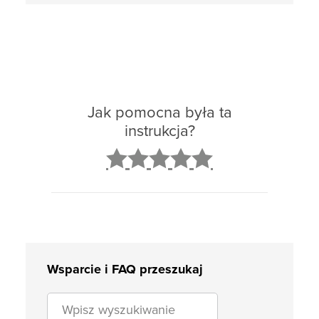
Jak pomocna była ta
instrukcja?
2
3
4
5
Wsparcie i FAQ przeszukaj