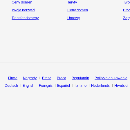
Ceny domen
Taryfy
Twoj
Twoje korzyści
Ceny domen
Pro
Transfer domeny
Umowy
Zap
Firma
Nagrody
Prasa
Praca
Regulamin
Polityka anulowania
Deutsch
English
Français
Español
Italiano
Nederlands
Hrvatski