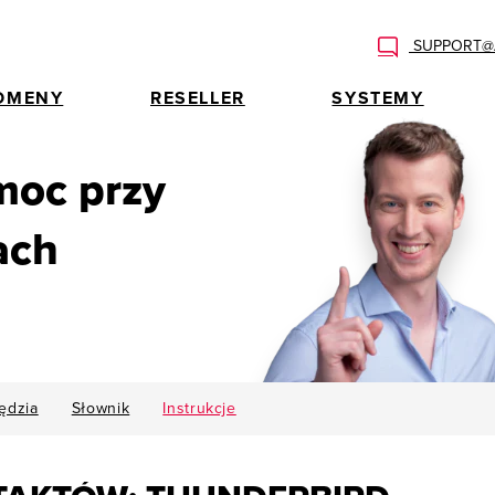
SUPPORT@A
OMENY
RESELLER
SYSTEMY
moc przy
ach
ędzia
Słownik
Instrukcje