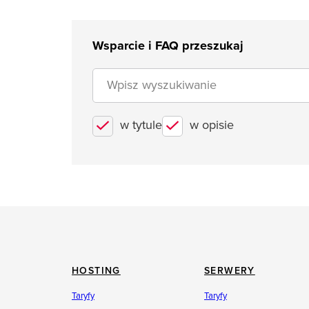
Wsparcie i FAQ przeszukaj
w tytule
w opisie
HOSTING
SERWERY
Taryfy
Taryfy