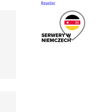
Reseller
SERWERY W
NIEMCZECH