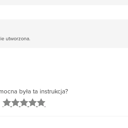
ie utworzona.
ocna była ta instrukcja?
2
3
4
5