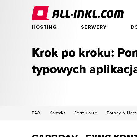
HOSTING
SERWERY
D
Krok po kroku: Po
typowych aplikacj
FAQ
Kontakt
Formularze
Porady & Narz