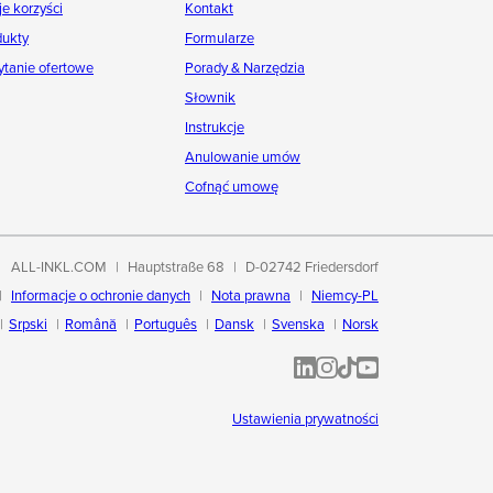
e korzyści
Kontakt
dukty
Formularze
ytanie ofertowe
Porady & Narzędzia
Słownik
Instrukcje
Anulowanie umów
Cofnąć umowę
ALL-INKL.COM
Hauptstraße 68
D-02742 Friedersdorf
Informacje o ochronie danych
Nota prawna
Niemcy-PL
Srpski
Română
Português
Dansk
Svenska
Norsk
ALL-INKL.COM | LinkedIn
ALL-INKL.COM • Instagram p
ALL-INKL.COM | TikTok
ALLINKL.COM - YouT
Ustawienia prywatności