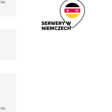
nie
SERWERY W
NIEMCZECH
nie