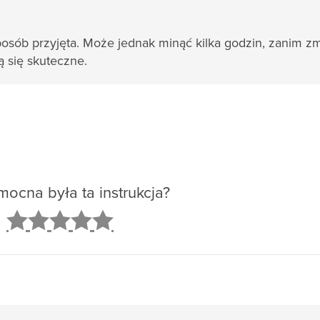
osób przyjęta. Może jednak minąć kilka godzin, zanim z
ą się skuteczne.
ocna była ta instrukcja?
2
3
4
5