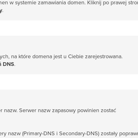
en w systemie zamawiania domen. Kliknij po prawej stro
y
.
ych, na które domena jest u Ciebie zarejestrowana.
ń DNS
.
r nazw. Serwer nazw zapasowy powinien zostać
ery nazw (Primary-DNS i Secondary-DNS) zostały popraw