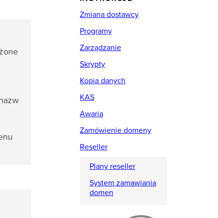
Zmiana dostawcy
Programy
Zarządzanie
ożone
Skrypty
Kopia danych
KAS
 nazw
Awaria
Zamówienie domeny
menu
Reseller
Plany reseller
System zamawiania
domen