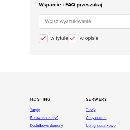
Wsparcie i FAQ przeszukaj
w tytule
w opisie
HOSTING
SERWERY
Taryfy
Taryfy
Porównanie taryf
Ceny domen
Dodatkowe domeny
Usługi dodatkowe