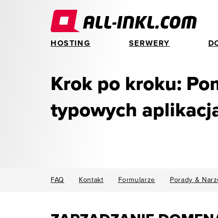
HOSTING
SERWERY
D
Krok po kroku: Po
typowych aplikacj
FAQ
Kontakt
Formularze
Porady & Narz