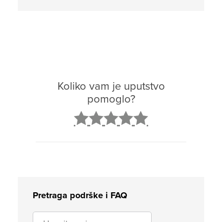
Koliko vam je uputstvo
pomoglo?
2
3
4
5
Pretraga podrške i FAQ