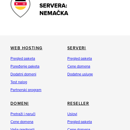
SERVERA:
NEMAČKA
WEB HOSTING
SERVERI
Pregled paketa
Pregled paketa
Poređenje paketa
Cene domena
Dodatni domeni
Dodatne usluge
Test nalog
Partnerski program
DOMENI
RESELLER
Pretraži i naruči
Uslovi
Cene domena
Pregled paketa
Vaše prednosti
Cene domena