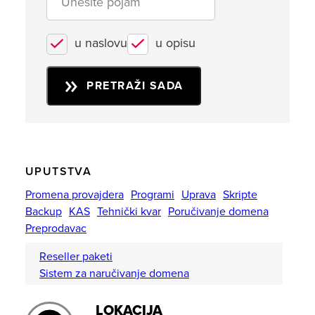
u naslovu
u opisu
PRETRAŽI SADA
UPUTSTVA
Promena provajdera
Programi
Uprava
Skripte
Backup
KAS
Tehnički kvar
Poručivanje domena
Preprodavac
Reseller paketi
Sistem za naručivanje domena
LOKACIJA