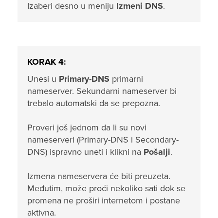
Izaberi desno u meniju
Izmeni DNS
.
KORAK 4:
Unesi u
Primary-DNS
primarni
nameserver. Sekundarni nameserver bi
trebalo automatski da se prepozna.
Proveri još jednom da li su novi
nameserveri (Primary-DNS i Secondary-
DNS) ispravno uneti i klikni na
Pošalji
.
Izmena nameservera će biti preuzeta.
Međutim, može proći nekoliko sati dok se
promena ne proširi internetom i postane
aktivna.