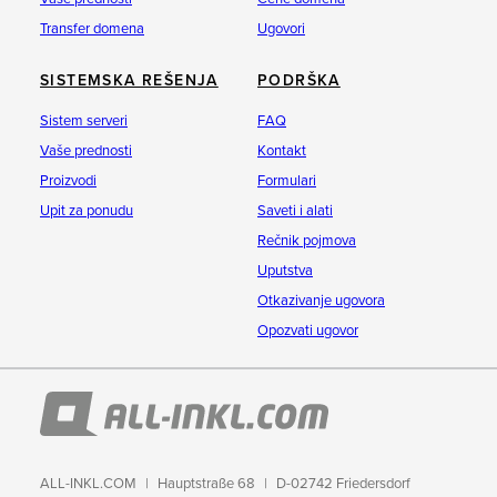
Transfer domena
Ugovori
SISTEMSKA REŠENJA
PODRŠKA
Sistem serveri
FAQ
Vaše prednosti
Kontakt
Proizvodi
Formulari
Upit za ponudu
Saveti i alati
Rečnik pojmova
Uputstva
Otkazivanje ugovora
Opozvati ugovor
ALL-INKL.COM
Hauptstraße 68
D-02742 Friedersdorf