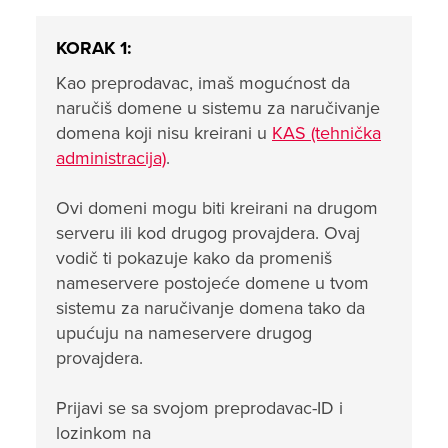
KORAK 1:
Kao preprodavac, imaš mogućnost da
naručiš domene u sistemu za naručivanje
domena koji nisu kreirani u
KAS (tehnička
administracija)
.
Ovi domeni mogu biti kreirani na drugom
serveru ili kod drugog provajdera. Ovaj
vodič ti pokazuje kako da promeniš
nameservere postojeće domene u tvom
sistemu za naručivanje domena tako da
upućuju na nameservere drugog
provajdera.
Prijavi se sa svojom preprodavac-ID i
lozinkom na