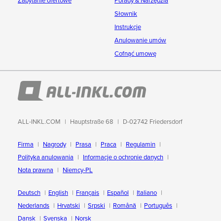
Zapytanie ofertowe
Porady & Narzędzia
Słownik
Instrukcje
Anulowanie umów
Cofnąć umowę
ALL-INKL.COM
Hauptstraße 68
D-02742 Friedersdorf
Firma
Nagrody
Prasa
Praca
Regulamin
Polityka anulowania
Informacje o ochronie danych
Nota prawna
Niemcy-PL
Deutsch
English
Français
Español
Italiano
Nederlands
Hrvatski
Srpski
Română
Português
Dansk
Svenska
Norsk