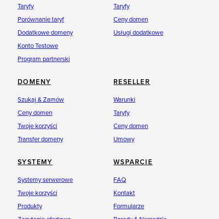
Taryfy
Taryfy
Porównanie taryf
Ceny domen
Dodatkowe domeny
Usługi dodatkowe
Konto Testowe
Program partnerski
DOMENY
RESELLER
Szukaj & Zamów
Warunki
Ceny domen
Taryfy
Twoje korzyści
Ceny domen
Transfer domeny
Umowy
SYSTEMY
WSPARCIE
Systemy serwerowe
FAQ
Twoje korzyści
Kontakt
Produkty
Formularze