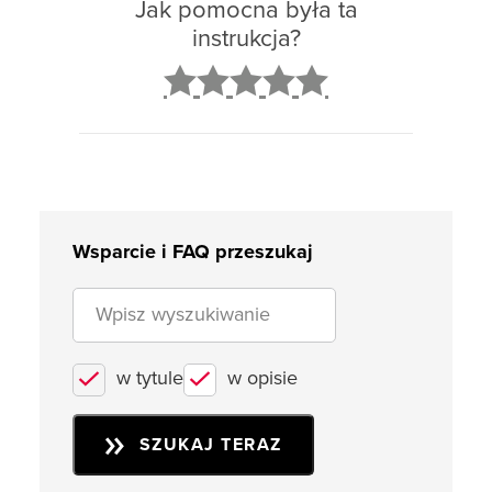
Jak pomocna była ta
instrukcja?
2
3
4
5
Wsparcie i FAQ przeszukaj
w tytule
w opisie
SZUKAJ TERAZ