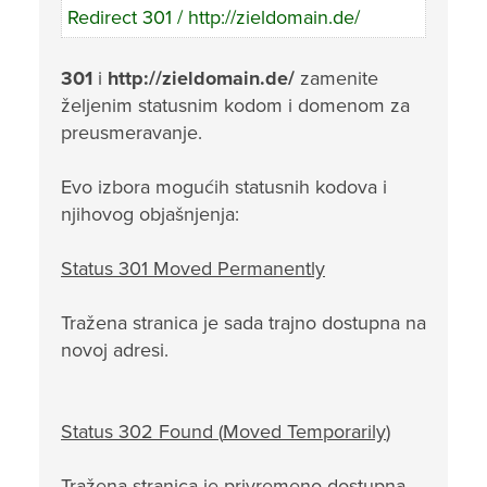
Redirect 301 / http://zieldomain.de/
301
i
http://zieldomain.de/
zamenite
željenim statusnim kodom i domenom za
preusmeravanje.
Evo izbora mogućih statusnih kodova i
njihovog objašnjenja:
Status 301
Moved Permanently
Tražena stranica je sada trajno dostupna na
novoj adresi.
Status 302
Found
(
Moved Temporarily
)
Tražena stranica je privremeno dostupna