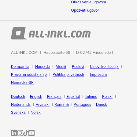
Otkazivanje ugovora
Opozvati ugovor
ALL-INKL.COM
Hauptstraße 68
D-02742 Friedersdorf
Kompanija
Nagrade
Mediji
Poslovi
Uslovi korišćenja
Pravo na odustajanje
Politika privatnosti
Impresum
Nemačka-SR
Deutsch
English
Français
Español
Italiano
Polski
Nederlands
Hrvatski
Română
Português
Dansk
Svenska
Norsk
ALL-INKL.COM | LinkedIn
ALL-INKL.COM • Instagram photos and videos
ALL-INKL.COM | TikTok
ALLINKL.COM - YouTube