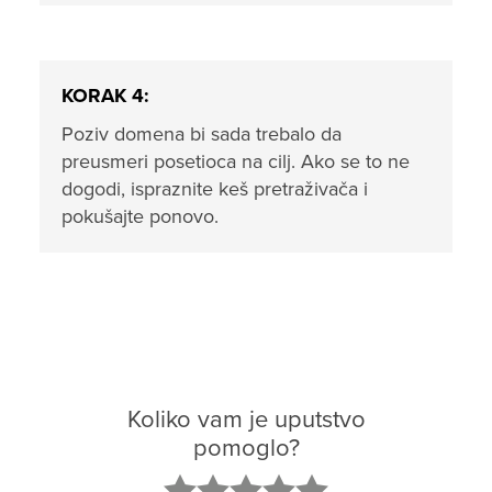
KORAK 4:
Poziv domena bi sada trebalo da
preusmeri posetioca na cilj. Ako se to ne
dogodi, ispraznite keš pretraživača i
pokušajte ponovo.
Koliko vam je uputstvo
pomoglo?