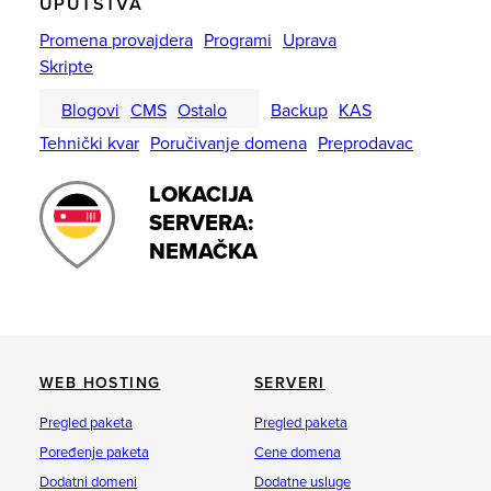
UPUTSTVA
Promena provajdera
Programi
Uprava
Skripte
Blogovi
CMS
Ostalo
Backup
KAS
Tehnički kvar
Poručivanje domena
Preprodavac
LOKACIJA
SERVERA:
NEMAČKA
WEB HOSTING
SERVERI
Pregled paketa
Pregled paketa
Poređenje paketa
Cene domena
Dodatni domeni
Dodatne usluge