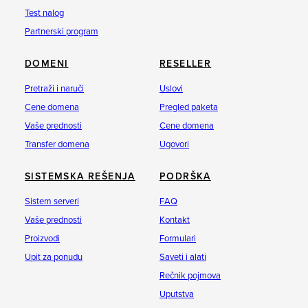
Test nalog
Partnerski program
DOMENI
RESELLER
Pretraži i naruči
Uslovi
Cene domena
Pregled paketa
Vaše prednosti
Cene domena
Transfer domena
Ugovori
SISTEMSKA REŠENJA
PODRŠKA
Sistem serveri
FAQ
Vaše prednosti
Kontakt
Proizvodi
Formulari
Upit za ponudu
Saveti i alati
Rečnik pojmova
Uputstva