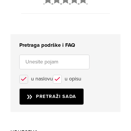
2
3
4
5
Pretraga podrške i FAQ
u naslovu
u opisu
PRETRAŽI SADA