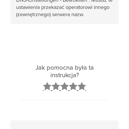
DNS-Einstellungen - Bearbeiten". Musisz te
ustawienia przekazać operatorowi innego
(zewnętrznego) serwera nazw.
Jak pomocna była ta
instrukcja?
2
3
4
5