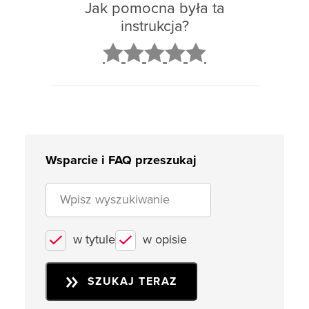
Jak pomocna była ta
instrukcja?
2
3
4
5
Wsparcie i FAQ przeszukaj
w tytule
w opisie
SZUKAJ TERAZ