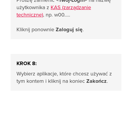
Proszę zamienić
<Twój-Login>
na nazwę
użytkownika z
KAS (zarządzanie
techniczne)
, np. w00.....
Kliknij ponownie
Zaloguj się
.
KROK 8:
Wybierz aplikacje, które chcesz używać z
tym kontem i kliknij na koniec
Zakończ
.