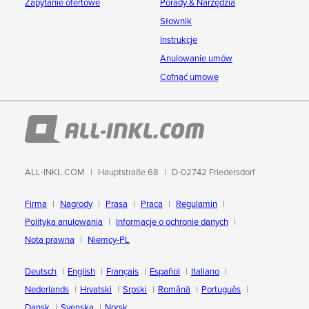
Zapytanie ofertowe
Porady & Narzędzia
Słownik
Instrukcje
Anulowanie umów
Cofnąć umowę
ALL-INKL.COM
Hauptstraße 68
D-02742 Friedersdorf
Firma
Nagrody
Prasa
Praca
Regulamin
Polityka anulowania
Informacje o ochronie danych
Nota prawna
Niemcy-PL
Deutsch
English
Français
Español
Italiano
Nederlands
Hrvatski
Srpski
Română
Português
Dansk
Svenska
Norsk