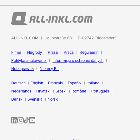
ALL-INKL.COM
Hauptstraße 68
D-02742 Friedersdorf
Firma
Nagrody
Prasa
Praca
Regulamin
Polityka anulowania
Informacje o ochronie danych
Nota prawna
Niemcy-PL
Deutsch
English
Français
Español
Italiano
Nederlands
Hrvatski
Srpski
Română
Português
Dansk
Svenska
Norsk
ALL-INKL.COM | LinkedIn
ALL-INKL.COM • Instagram photos and videos
ALL-INKL.COM | TikTok
ALLINKL.COM - YouTube