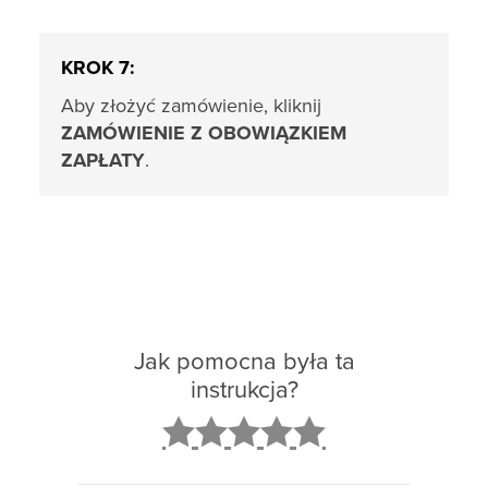
KROK 7:
Aby złożyć zamówienie, kliknij
ZAMÓWIENIE Z OBOWIĄZKIEM
ZAPŁATY
.
Jak pomocna była ta
instrukcja?
2
3
4
5