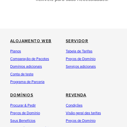
ocorre durante o processo de pedido,
mas também é possível posteriormente)
.ORG
Informe ao seu provedor atual o seu
ALOJAMENTO WEB
SERVIDOR
desejo de mudança de provedor, que
então removerá o bloqueio de mudança
Planos
Tabela de Tarifas
de provedor.
Comparação de Pacotes
Preços de Domínio
solicite o código de autenticação ao
Domínios adicionais
Serviços adicionais
provedor atual e nos informe (isso
Conta de teste
ocorre durante o processo de pedido,
Programa de Parceria
mas também é possível posteriormente)
DOMÍNIOS
REVENDA
.INFO
Procurar & Pedir
Condições
Informe ao seu provedor atual o seu
Preços de Domínio
Visão geral das tarifas
desejo de mudança de provedor, que
Seus Benefícios
Preços de Domínio
então removerá o bloqueio de mudança