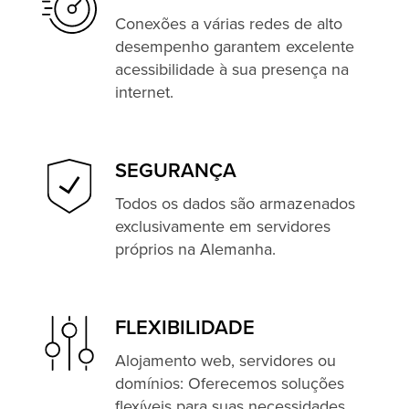
.COM
Conexões a várias redes de alto
Informe ao seu provedor atual o seu
desempenho garantem excelente
desejo de mudança de provedor, que
acessibilidade à sua presença na
então removerá o bloqueio de mudança
internet.
de provedor.
solicite o código de autenticação ao
provedor atual e nos informe (isso
SEGURANÇA
ocorre durante o processo de pedido,
Todos os dados são armazenados
mas também é possível posteriormente)
exclusivamente em servidores
próprios na Alemanha.
.NET
Informe ao seu provedor atual o seu
desejo de mudança de provedor, que
FLEXIBILIDADE
então removerá o bloqueio de mudança
de provedor.
Alojamento web, servidores ou
domínios: Oferecemos soluções
solicite o código de autenticação ao
flexíveis para suas necessidades.
provedor atual e nos informe (isso