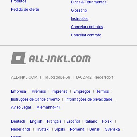
Produtos
Dicas & Ferramentas
Pedido de oferta
Glossário
Instruções
Cancelar contratos
Cancelar contrato
ALL-INKL.COM
Hauptstraße 68
D-02742 Friedersdorf
Empresa
Prêmios
Imprensa
Empregos
Termos
Instruções de Cancelamento
Informações de privacidade
Aviso Legal
Alemanha-PT
Deutsch
English
Français
Español
Italiano
Polski
Nederlands
Hrvatski
Srpski
Română
Dansk
Svenska