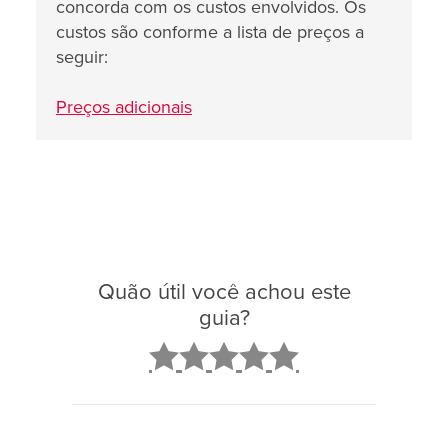
concorda com os custos envolvidos. Os
custos são conforme a lista de preços a
seguir:
Preços adicionais
Quão útil você achou este
guia?
2
3
4
5