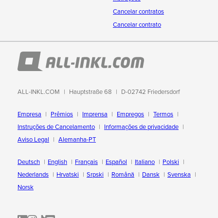
Cancelar contratos
Cancelar contrato
ALL-INKL.COM
Hauptstraße 68
D-02742 Friedersdorf
Empresa
Prêmios
Imprensa
Empregos
Termos
Instruções de Cancelamento
Informações de privacidade
Aviso Legal
Alemanha-PT
Deutsch
English
Français
Español
Italiano
Polski
Nederlands
Hrvatski
Srpski
Română
Dansk
Svenska
Norsk