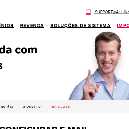
SUPPORT@ALL-IN
ÍNIOS
REVENDA
SOLUÇÕES DE SISTEMA
IMP
uda com
s
amentas
Glossário
Instruções