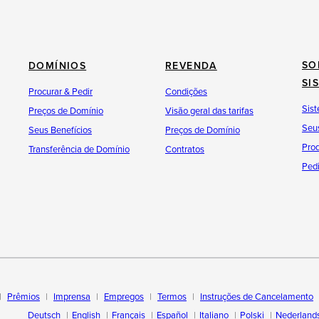
SO
DOMÍNIOS
REVENDA
SI
Procurar & Pedir
Condições
Sist
Preços de Domínio
Visão geral das tarifas
Seus
Seus Benefícios
Preços de Domínio
Pro
Transferência de Domínio
Contratos
Pedi
Prêmios
Imprensa
Empregos
Termos
Instruções de Cancelamento
Deutsch
English
Français
Español
Italiano
Polski
Nederland