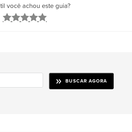
il você achou este guia?
2
3
4
5
BUSCAR AGORA