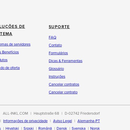
LUÇÕES DE
SUPORTE
STEMA
FAQ
emas de servidores
Contato
 Benefícios
Formulários
dutos
Dicas & Ferramentas
do de oferta
Glossário
Instruções
Cancelar contratos
Cancelar contrato
ALL-INKL.COM
Hauptstraße 68
D-02742 Friedersdorf
Informações de privacidade
Aviso Legal
Alemanha-PT
s
Hrvatski
Srpski
Română
Dansk
Svenska
Norsk