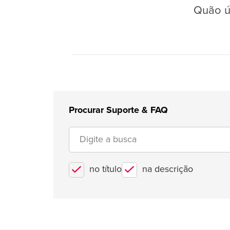
Quão út
Procurar Suporte & FAQ
no título
na descrição