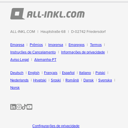
ALL-INKL.COM
Hauptstraße 68
D-02742 Friedersdorf
Empresa
Prêmios
Imprensa
Empregos
Termos
Instruções de Cancelamento
Informações de privacidade
Aviso Legal
Alemanha-PT
Deutsch
English
Français
Español
Italiano
Polski
Nederlands
Hrvatski
Srpski
Română
Dansk
Svenska
Norsk
ALL-INKL.COM | LinkedIn
ALL-INKL.COM • Instagram photos and videos
ALL-INKL.COM | TikTok
ALLINKL.COM - YouTube
Configurações de privacidade