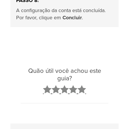
PASSO 8:
A configuração da conta está concluída.
Por favor, clique em
Concluir
.
Quão útil você achou este
guia?
2
3
4
5