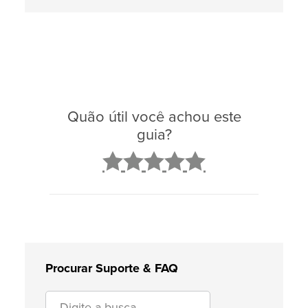
Quão útil você achou este
guia?
2
3
4
5
Procurar Suporte & FAQ