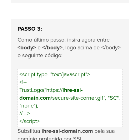
PASSO 3:
Como último passo, insira agora entre
<body>
e
</body>
, logo acima de </body>
o seguinte código:
<script type="text/javascript">
<!--
TrustLogo("https://
ihre-ssl-
domain.com
/secure-site-corner.gif", "SC",
"none");
// -->
</script>
Substitua
ihre-ssl-domain.com
pela sua
domínio protegida por SSL.