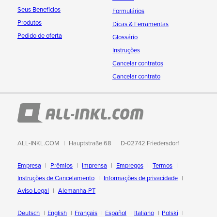
Seus Benefícios
Formulários
Produtos
Dicas & Ferramentas
Pedido de oferta
Glossário
Instruções
Cancelar contratos
Cancelar contrato
ALL-INKL.COM
Hauptstraße 68
D-02742 Friedersdorf
Empresa
Prêmios
Imprensa
Empregos
Termos
Instruções de Cancelamento
Informações de privacidade
Aviso Legal
Alemanha-PT
Deutsch
English
Français
Español
Italiano
Polski