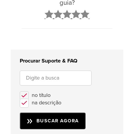
guia?
2
3
4
5
Procurar Suporte & FAQ
no título
na descrição
BUSCAR AGORA