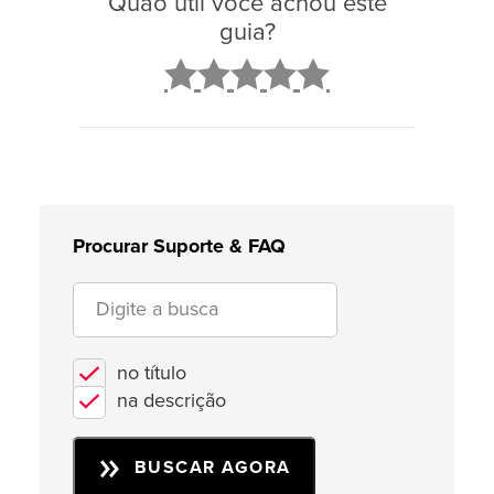
Quão útil você achou este
guia?
2
3
4
5
Procurar Suporte & FAQ
no título
na descrição
BUSCAR AGORA