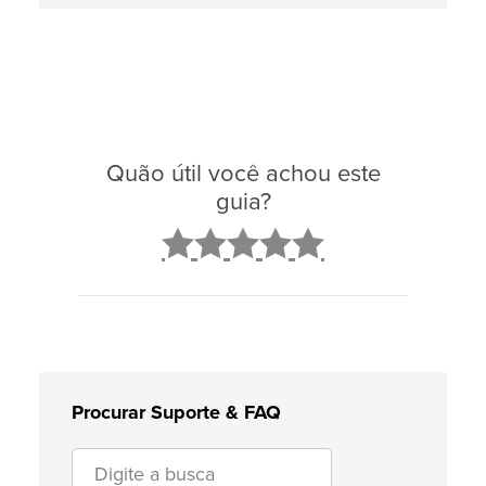
Quão útil você achou este
guia?
2
3
4
5
Procurar Suporte & FAQ