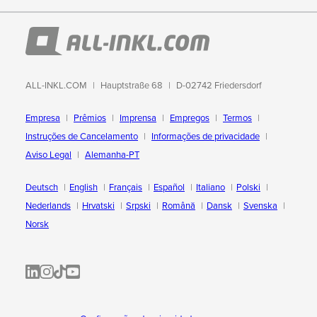
ALL-INKL.COM
Hauptstraße 68
D-02742 Friedersdorf
Empresa
Prêmios
Imprensa
Empregos
Termos
Instruções de Cancelamento
Informações de privacidade
Aviso Legal
Alemanha-PT
Deutsch
English
Français
Español
Italiano
Polski
Nederlands
Hrvatski
Srpski
Română
Dansk
Svenska
Norsk
ALL-INKL.COM | LinkedIn
ALL-INKL.COM • Instagram photos and videos
ALL-INKL.COM | TikTok
ALLINKL.COM - YouTube