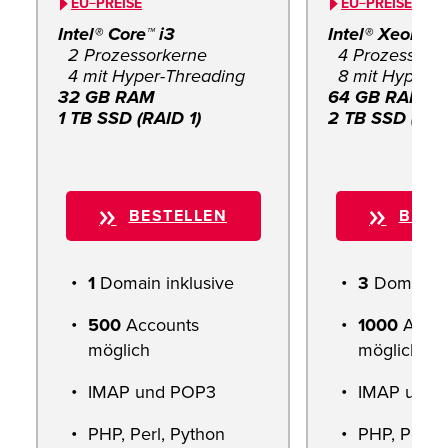
EU−PREISE
EU−PREISE
Intel® Core™ i3
Intel® Xeon™
2 Prozessorkerne
4 Prozessork
4 mit Hyper-Threading
8 mit Hyper-T
32 GB RAM
64 GB RAM
1 TB SSD (RAID 1)
2 TB SSD (RAI
BESTELLEN
BEST
1
Domain inklusive
3
Domains i
500
Accounts
1000
Accou
möglich
möglich
IMAP und POP3
IMAP und 
PHP, Perl, Python
PHP, Perl, 