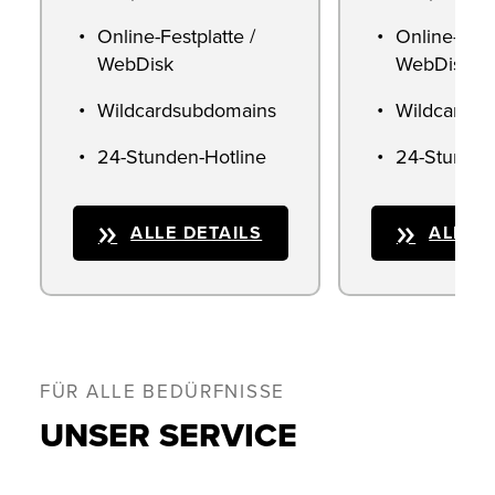
Online-Festplatte /
Online-Fest
WebDisk
WebDisk
Wildcardsubdomains
Wildcardsu
24-Stunden-Hotline
24-Stunden
ALLE DETAILS
ALLE D
FÜR ALLE BEDÜRFNISSE
UNSER SERVICE