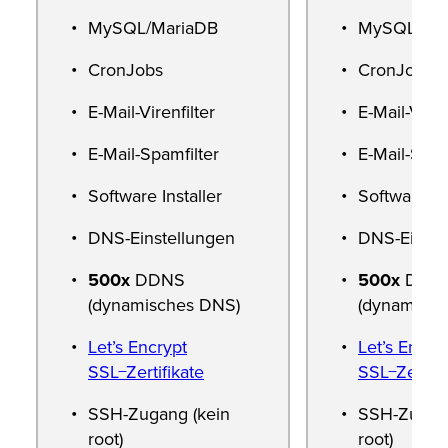
MySQL/MariaDB
MySQL/Mar
CronJobs
CronJobs
E-Mail-Virenfilter
E-Mail-Viren
E-Mail-Spamfilter
E-Mail-Spam
Software Installer
Software Ins
DNS-Einstellungen
DNS-Einste
500x
DDNS
500x
DDN
(dynamisches DNS)
(dynamisch
Let’s Encrypt
Let’s Encry
SSL−Zertifikate
SSL−Zertifi
SSH-Zugang (kein
SSH-Zugang
root)
root)