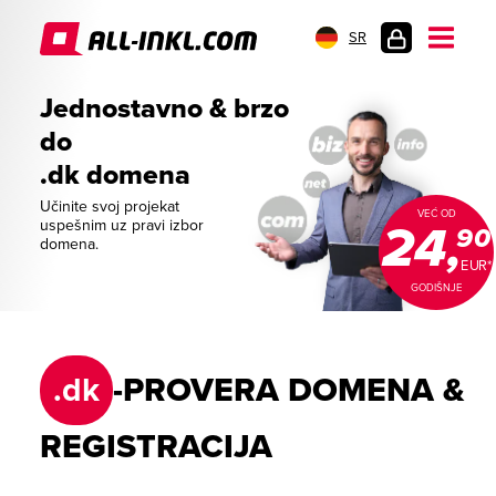
SR
PRIJAVA
Jednostavno & brzo
do
.dk domena
Učinite svoj projekat
VEĆ OD
uspešnim uz pravi izbor
24,
90
domena.
EUR*
GODIŠNJE
.dk
-PROVERA DOMENA &
REGISTRACIJA