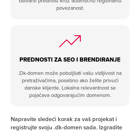
ostvariti prednost kroz autentičnu regionalnu
povezanost.
PREDNOSTI ZA SEO I BRENDIRANJE
.Dk-domen može poboljšati vašu vidljivost na
pretraživačima, posebno ako želite privući
danske klijente. Lokalna relevantnost se
pojačava odgovarajućim domenom.
Napravite sledeći korak za vaš projekat i
registrujte svoju .dk-domen sada. Izgradite