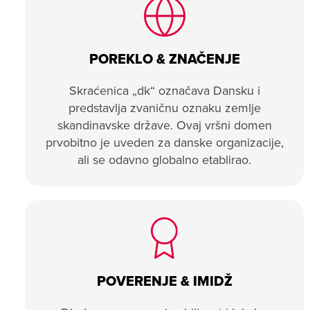
POREKLO & ZNAČENJE
Skraćenica „dk“ označava Dansku i
predstavlja zvaničnu oznaku zemlje
skandinavske države. Ovaj vršni domen
prvobitno je uveden za danske organizacije,
ali se odavno globalno etablirao.
POVERENJE & IMIDŽ