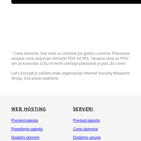
* Cene domena: Sve cene su izražene po godini u evrima. Prikazana
ukupna cena uključuje nemački PDV od 19%. Ukupna cena sa PDV-
om za korisnike iz EU ili trećih zemalja prikazana je pod „EU cene“.
Let’s Encrypt je zaštitni znak organizacije Internet Security Research
Group. Sva prava zadržana.
WEB HOSTING
SERVERI
Pregled paketa
Pregled paketa
Poređenje paketa
Cene domena
Dodatni domeni
Dodatne usluge