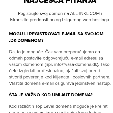
NAJČEŠĆA PITANJA
Registrujte svoj domen na ALL‑INKL.COM i
iskoristite prednosti brzog i sigurnog web hostinga.
MOGU LI REGISTROVATI E-MAIL SA SVOJOM
.DK-DOMENOM?
Da, to je moguće. Čak vam preporučujemo da
odmah postavite odgovarajuću e-mail adresu sa
vašom domenom (npr. info@vasa-domena.dk). Tako
ćete izgledati profesionalno, ojačati svoj brend i
stvoriti poverenje kod klijenata i poslovnih partnera.
Vlastita domena e-mail osigurava jedinstven nastup.
ŠTA JE VAŽNO KOD UMLAUT DOMENA?
Kod različitih Top Level domena moguće je kreirati
domene sa umlautima, specijalnim karakterima ili