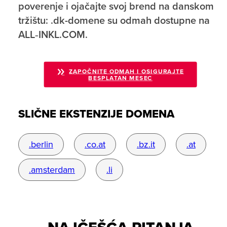
poverenje i ojačajte svoj brend na danskom
tržištu: .dk-domene su odmah dostupne na
ALL‑INKL.COM.
ZAPOČNITE ODMAH I OSIGURAJTE
BESPLATAN MESEC
SLIČNE EKSTENZIJE DOMENA
.berlin
.co.at
.bz.it
.at
.amsterdam
.li