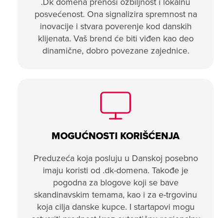
.Dk domena prenosi ozbiljnost i lokalnu
posvećenost. Ona signalizira spremnost na
inovacije i stvara poverenje kod danskih
klijenata. Vaš brend će biti viđen kao deo
dinamične, dobro povezane zajednice.
MOGUĆNOSTI KORIŠĆENJA
Preduzeća koja posluju u Danskoj posebno
imaju koristi od .dk-domena. Takođe je
pogodna za blogove koji se bave
skandinavskim temama, kao i za e-trgovinu
koja cilja danske kupce. I startapovi mogu