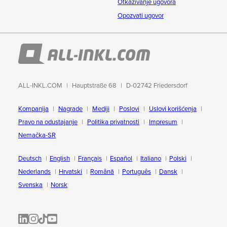
Otkazivanje ugovora
Opozvati ugovor
ALL-INKL.COM
Hauptstraße 68
D-02742 Friedersdorf
Kompanija
Nagrade
Mediji
Poslovi
Uslovi korišćenja
Pravo na odustajanje
Politika privatnosti
Impresum
Nemačka-SR
Deutsch
English
Français
Español
Italiano
Polski
Nederlands
Hrvatski
Română
Português
Dansk
Svenska
Norsk
ALL-INKL.COM | LinkedIn
ALL-INKL.COM • Instagram photos and videos
ALL-INKL.COM | TikTok
ALLINKL.COM - YouTube