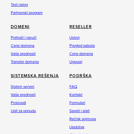
Test nalog
Partnerski program
DOMENI
RESELLER
Pretraži i naruči
Uslovi
Cene domena
Pregled paketa
Vaše prednosti
Cene domena
Transfer domena
Ugovori
SISTEMSKA REŠENJA
PODRŠKA
Sistem serveri
FAQ
Vaše prednosti
Kontakt
Proizvodi
Formulari
Upit za ponudu
Saveti i alati
Rečnik pojmova
Uputstva