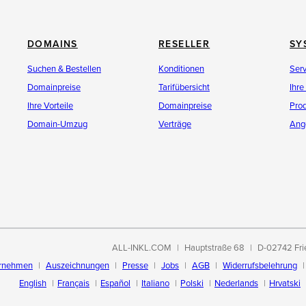
DOMAINS
RESELLER
SY
Suchen & Bestellen
Konditionen
Ser
Domainpreise
Tarifübersicht
Ihre
Ihre Vorteile
Domainpreise
Pro
Domain-Umzug
Verträge
Ang
ALL-INKL.COM
Hauptstraße 68
D-02742 Fri
rnehmen
Auszeichnungen
Presse
Jobs
AGB
Widerrufsbelehrung
English
Français
Español
Italiano
Polski
Nederlands
Hrvatski