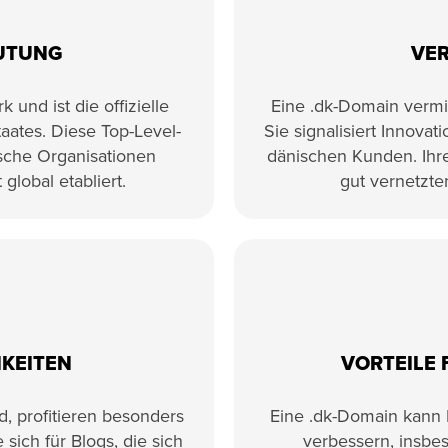
UTUNG
VER
und ist die offizielle
Eine .dk-Domain vermit
ates. Diese Top-Level-
Sie signalisiert Innovat
sche Organisationen
dänischen Kunden. Ihre
 global etabliert.
gut vernetz
KEITEN
VORTEILE 
, profitieren besonders
Eine .dk-Domain kann 
sich für Blogs, die sich
verbessern, insb