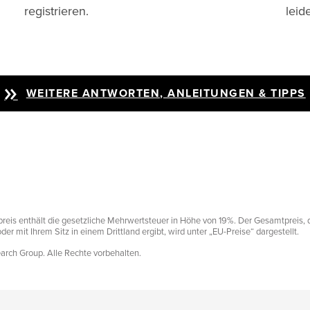
registrieren.
leid
WEITERE ANTWORTEN, ANLEITUNGEN & TIPPS
preis enthält die gesetzliche Mehrwertsteuer in Höhe von 19%. Der Gesamtpreis, 
r mit Ihrem Sitz in einem Drittland ergibt, wird unter „EU-Preise“ dargestellt.
earch Group. Alle Rechte vorbehalten.