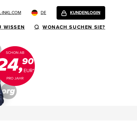
-INKL.COM
DE
KUNDENLOGIN
U WISSEN
WONACH SUCHEN SIE?
SCHON AB
24,
90
EUR*
PRO JAHR