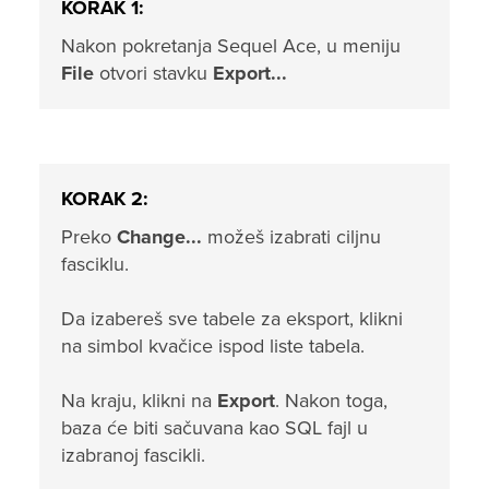
KORAK 1:
Nakon pokretanja Sequel Ace, u meniju
File
otvori stavku
Export...
KORAK 2:
Preko
Change...
možeš izabrati ciljnu
fasciklu.
Da izabereš sve tabele za eksport, klikni
na simbol kvačice ispod liste tabela.
Na kraju, klikni na
Export
. Nakon toga,
baza će biti sačuvana kao SQL fajl u
izabranoj fascikli.