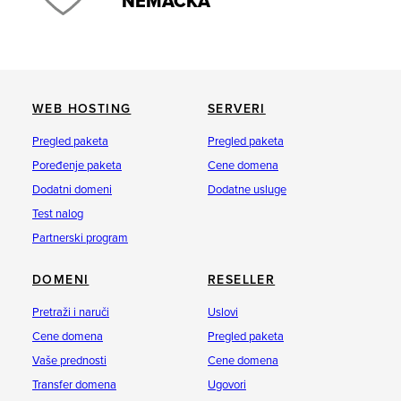
NEMAČKA
WEB HOSTING
SERVERI
Pregled paketa
Pregled paketa
Poređenje paketa
Cene domena
Dodatni domeni
Dodatne usluge
Test nalog
Partnerski program
DOMENI
RESELLER
Pretraži i naruči
Uslovi
Cene domena
Pregled paketa
Vaše prednosti
Cene domena
Transfer domena
Ugovori