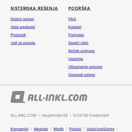
SISTEMSKA REŠENJA
PODRŠKA
Sistem serveri
FAQ
Vaše prednosti
Kontakt
Proizvodi
Formulari
Upit za ponudu
Saveti i alati
Rečnik pojmova
Uputstva
Otkazivanje ugovora
Opozvati ugovor
ALL-INKL.COM
Hauptstraße 68
D-02742 Friedersdorf
Kompanija
Nagrade
Mediji
Poslovi
Uslovi korišćenja