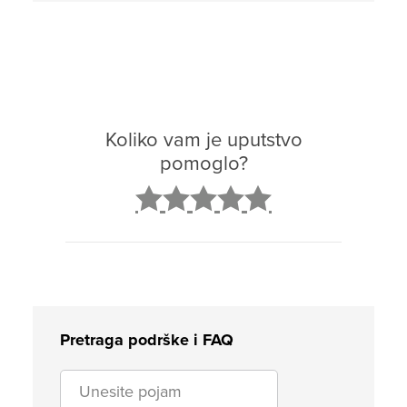
Koliko vam je uputstvo
pomoglo?
2
3
4
5
Pretraga podrške i FAQ