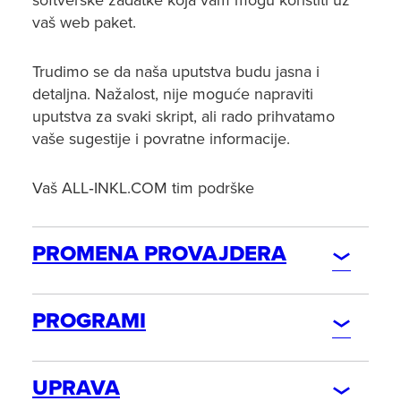
softverske zadatke koja vam mogu koristiti uz
vaš web paket.
Trudimo se da naša uputstva budu jasna i
detaljna. Nažalost, nije moguće napraviti
uputstva za svaki skript, ali rado prihvatamo
vaše sugestije i povratne informacije.
Vaš ALL‑INKL.COM tim podrške
PROMENA PROVAJDERA
PORUDŽBINA
PROGRAMI
Porudžbina
PREGLEDAČ
Poručivanje sa novom domenom (Nova registracija)
UPRAVA