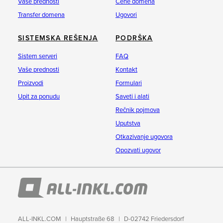
Vaše prednosti
Cene domena
Transfer domena
Ugovori
SISTEMSKA REŠENJA
PODRŠKA
Sistem serveri
FAQ
Vaše prednosti
Kontakt
Proizvodi
Formulari
Upit za ponudu
Saveti i alati
Rečnik pojmova
Uputstva
Otkazivanje ugovora
Opozvati ugovor
ALL-INKL.COM
Hauptstraße 68
D-02742 Friedersdorf