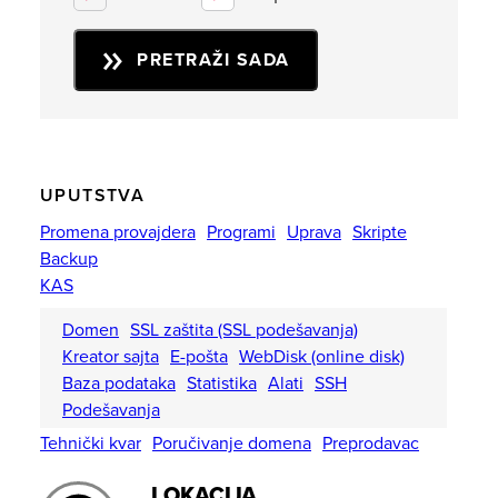
PRETRAŽI SADA
UPUTSTVA
Promena provajdera
Programi
Uprava
Skripte
Backup
KAS
Domen
SSL zaštita (SSL podešavanja)
Kreator sajta
E-pošta
WebDisk (online disk)
Baza podataka
Statistika
Alati
SSH
Podešavanja
Tehnički kvar
Poručivanje domena
Preprodavac
LOKACIJA