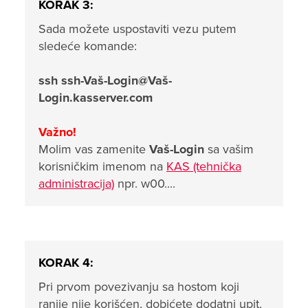
KORAK 3:
Sada možete uspostaviti vezu putem
sledeće komande:
ssh ssh-Vaš-Login@Vaš-
Login.kasserver.com
Važno!
Molim vas zamenite
Vaš-Login
sa vašim
korisničkim imenom na
KAS (tehnička
administracija)
npr. w00....
KORAK 4:
Pri prvom povezivanju sa hostom koji
ranije nije korišćen, dobićete dodatni upit.