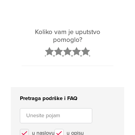
Koliko vam je uputstvo
pomoglo?
2
3
4
5
Pretraga podrške i FAQ
u naslovu
u opisu