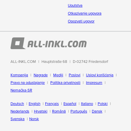
Uputstva
Otkazivanje ugovora
Opozvati ugovor
ALL-INKL.COM
Hauptstraße 68
D-02742 Friedersdorf
Kompanija
Nagrade
Mediji
Poslovi
Uslovi korišćenja
Pravo na odustajanje
Politika privatnosti
Impresum
Nemačka-SR
Deutsch
English
Français
Español
Italiano
Polski
Nederlands
Hrvatski
Română
Português
Dansk
Svenska
Norsk