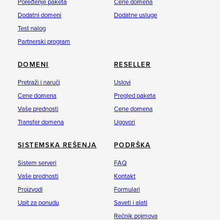
Poređenje paketa
Cene domena
Dodatni domeni
Dodatne usluge
Test nalog
Partnerski program
DOMENI
RESELLER
Pretraži i naruči
Uslovi
Cene domena
Pregled paketa
Vaše prednosti
Cene domena
Transfer domena
Ugovori
SISTEMSKA REŠENJA
PODRŠKA
Sistem serveri
FAQ
Vaše prednosti
Kontakt
Proizvodi
Formulari
Upit za ponudu
Saveti i alati
Rečnik pojmova