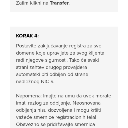
Zatim klikni na
Transfer
.
KORAK 4:
Postavite zaključavanje registra za sve
domene koje upravljate za svog klijenta
radi njegove sigurnosti. Tako će svaki
strani zahtev drugog provajdera
automatski biti odbijen od strane
nadležnog NIC-a.
Napomena: Imajte na umu da uvek morate
imati razlog za odbijanje. Neosnovana
odbijanja nisu dozvoljena i mogu kršiti
važeće smernice registracionih tela!
Obavezno se pridržavajte smernica