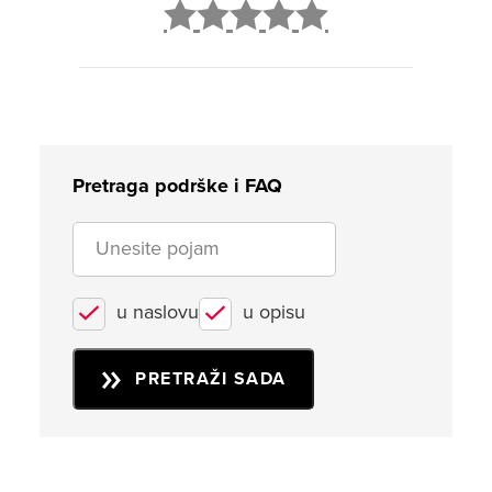
2
3
4
5
Pretraga podrške i FAQ
u naslovu
u opisu
PRETRAŽI SADA