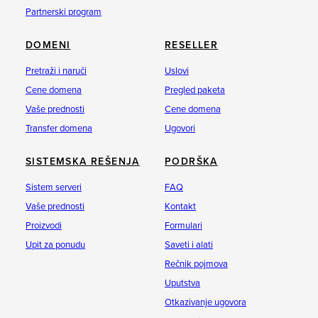
Partnerski program
DOMENI
RESELLER
Pretraži i naruči
Uslovi
Cene domena
Pregled paketa
Vaše prednosti
Cene domena
Transfer domena
Ugovori
SISTEMSKA REŠENJA
PODRŠKA
Sistem serveri
FAQ
Vaše prednosti
Kontakt
Proizvodi
Formulari
Upit za ponudu
Saveti i alati
Rečnik pojmova
Uputstva
Otkazivanje ugovora