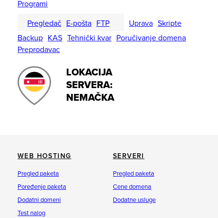
Programi
Pregledač
E-pošta
FTP
Uprava
Skripte
Backup
KAS
Tehnički kvar
Poručivanje domena
Preprodavac
LOKACIJA
SERVERA:
NEMAČKA
WEB HOSTING
SERVERI
Pregled paketa
Pregled paketa
Poređenje paketa
Cene domena
Dodatni domeni
Dodatne usluge
Test nalog