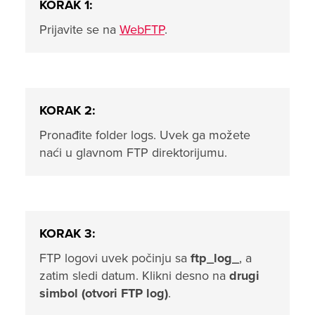
KORAK 1:
Prijavite se na
WebFTP
.
KORAK 2:
Pronađite folder logs. Uvek ga možete
naći u glavnom FTP direktorijumu.
KORAK 3:
FTP logovi uvek počinju sa
ftp_log_
, a
zatim sledi datum. Klikni desno na
drugi
simbol (otvori FTP log)
.