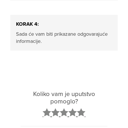
KORAK 4:
Sada će vam biti prikazane odgovarajuće
informacije.
Koliko vam je uputstvo
pomoglo?
2
3
4
5