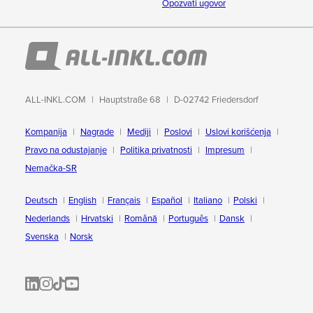
Opozvati ugovor
ALL-INKL.COM
Hauptstraße 68
D-02742 Friedersdorf
Kompanija
Nagrade
Mediji
Poslovi
Uslovi korišćenja
Pravo na odustajanje
Politika privatnosti
Impresum
Nemačka-SR
Deutsch
English
Français
Español
Italiano
Polski
Nederlands
Hrvatski
Română
Português
Dansk
Svenska
Norsk
ALL-INKL.COM | LinkedIn
ALL-INKL.COM • Instagram photos and videos
ALL-INKL.COM | TikTok
ALLINKL.COM - YouTube