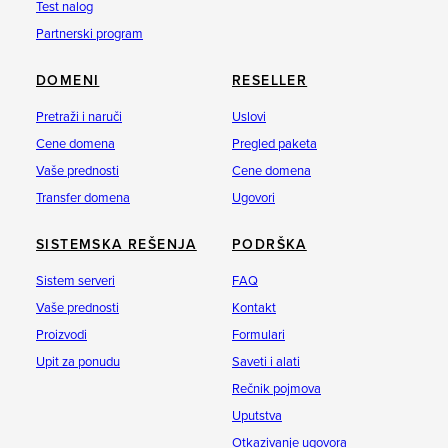
Test nalog
Partnerski program
DOMENI
RESELLER
Pretraži i naruči
Uslovi
Cene domena
Pregled paketa
Vaše prednosti
Cene domena
Transfer domena
Ugovori
SISTEMSKA REŠENJA
PODRŠKA
Sistem serveri
FAQ
Vaše prednosti
Kontakt
Proizvodi
Formulari
Upit za ponudu
Saveti i alati
Rečnik pojmova
Uputstva
Otkazivanje ugovora