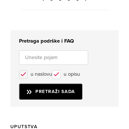
2
3
4
5
Pretraga podrške i FAQ
u naslovu
u opisu
PRETRAŽI SADA
UPUTSTVA