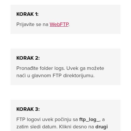
KORAK 1:
Prijavite se na
WebFTP
.
KORAK 2:
Pronađite folder logs. Uvek ga možete
naći u glavnom FTP direktorijumu.
KORAK 3:
FTP logovi uvek počinju sa
ftp_log_
, a
zatim sledi datum. Klikni desno na
drugi