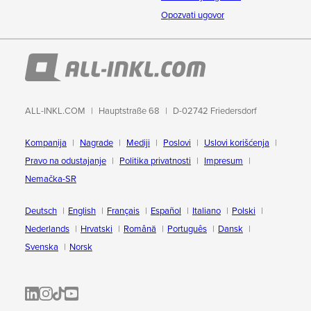
Opozvati ugovor
ALL-INKL.COM
Hauptstraße 68
D-02742 Friedersdorf
Kompanija
Nagrade
Mediji
Poslovi
Uslovi korišćenja
Pravo na odustajanje
Politika privatnosti
Impresum
Nemačka-SR
Deutsch
English
Français
Español
Italiano
Polski
Nederlands
Hrvatski
Română
Português
Dansk
Svenska
Norsk
ALL-INKL.COM | LinkedIn
ALL-INKL.COM • Instagram photos and videos
ALL-INKL.COM | TikTok
ALLINKL.COM - YouTube