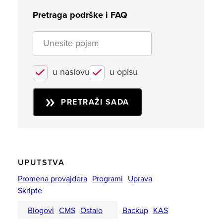
Pretraga podrške i FAQ
u naslovu
u opisu
PRETRAŽI SADA
UPUTSTVA
Promena provajdera
Programi
Uprava
Skripte
Blogovi
CMS
Ostalo
Backup
KAS