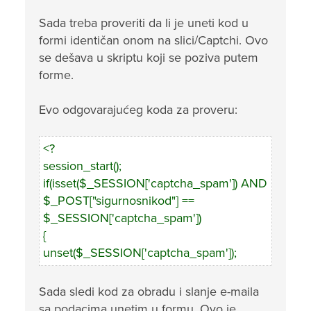
Sada treba proveriti da li je uneti kod u
formi identičan onom na slici/Captchi. Ovo
se dešava u skriptu koji se poziva putem
forme.
Evo odgovarajućeg koda za proveru:
<?
session_start();
if(isset($_SESSION['captcha_spam']) AND
$_POST["sigurnosnikod"] ==
$_SESSION['captcha_spam'])
{
unset($_SESSION['captcha_spam']);
Sada sledi kod za obradu i slanje e-maila
sa podacima unetim u formu. Ovo je