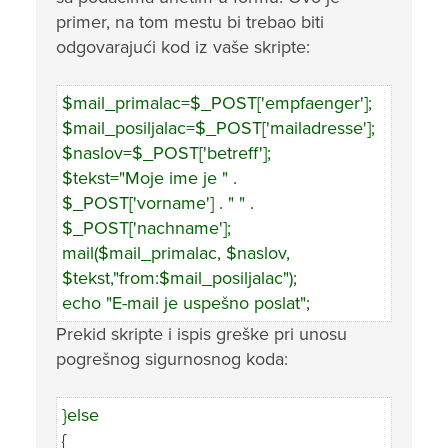
primer, na tom mestu bi trebao biti
odgovarajući kod iz vaše skripte:
$mail_primalac=$_POST['empfaenger'];
$mail_posiljalac=$_POST['mailadresse'];
$naslov=$_POST['betreff'];
$tekst="Moje ime je " .
$_POST['vorname'] . " " .
$_POST['nachname'];
mail($mail_primalac, $naslov,
$tekst,"from:$mail_posiljalac");
echo "E-mail je uspešno poslat";
Prekid skripte i ispis greške pri unosu
pogrešnog sigurnosnog koda:
}else
{