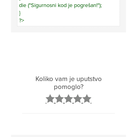
die ("Sigurnosni kod je pogrešan!");
}
?>
Koliko vam je uputstvo
pomoglo?
2
3
4
5