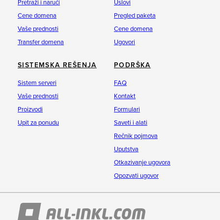
Pretraži i naruči
Uslovi
Cene domena
Pregled paketa
Vaše prednosti
Cene domena
Transfer domena
Ugovori
SISTEMSKA REŠENJA
PODRŠKA
Sistem serveri
FAQ
Vaše prednosti
Kontakt
Proizvodi
Formulari
Upit za ponudu
Saveti i alati
Rečnik pojmova
Uputstva
Otkazivanje ugovora
Opozvati ugovor