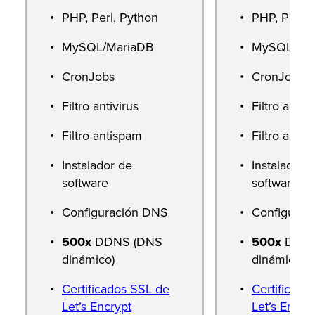
PHP, Perl, Python
PHP, Perl, 
MySQL/MariaDB
MySQL/Mar
CronJobs
CronJobs
Filtro antivirus
Filtro antivi
Filtro antispam
Filtro anti
Instalador de
Instalador 
software
software
Configuración DNS
Configurac
500x
DDNS (DNS
500x
DDNS
dinámico)
dinámico)
Certificados SSL de
Certificado
Let’s Encrypt
Let’s Encry