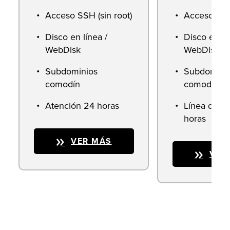
Acceso SSH (sin root)
Acceso SSH 
Disco en línea /
Disco en lí
WebDisk
WebDisk
Subdominios
Subdomini
comodín
comodín
Atención 24 horas
Línea direc
horas
VER MÁS
VER