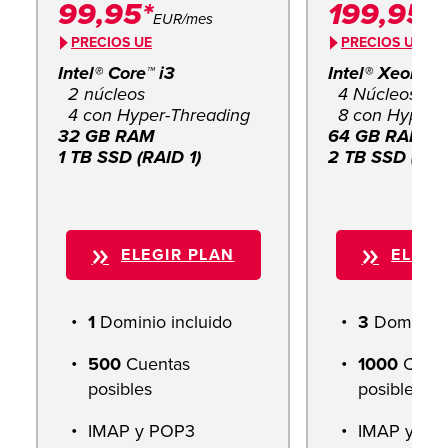
99,95*
199,95*
EUR/mes
E
PRECIOS UE
PRECIOS UE
Intel® Core™ i3
Intel® Xeon™
2 núcleos
4 Núcleos de
4 con Hyper-Threading
8 con Hyper-
32 GB RAM
64 GB RAM
1 TB SSD (RAID 1)
2 TB SSD (RAI
ELEGIR PLAN
ELEGI
1
Dominio incluido
3
Dominios 
500
Cuentas
1000
Cuent
posibles
posibles
IMAP y POP3
IMAP y PO