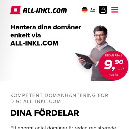
SV
KUNDINLOGGNI
Hantera dina domäner
enkelt via
ALL‑INKL.COM
REDAN FRÅN
9,
90
EUR*
PER ÅR
KOMPETENT DOMÄNHANTERING FÖR
DIG: ALL‑INKL.COM
DINA FÖRDELAR
Ett enormt antal domäner är redan registrerade