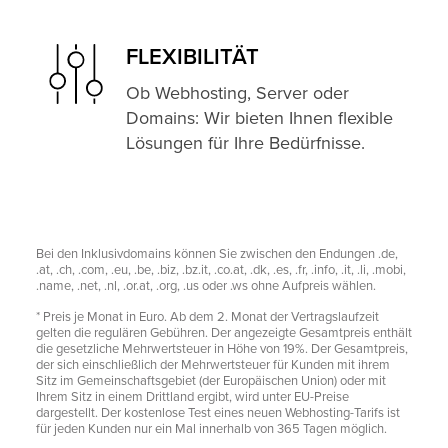
FLEXIBILITÄT
Ob Webhosting, Server oder
Domains: Wir bieten Ihnen flexible
Lösungen für Ihre Bedürfnisse.
Bei den Inklusivdomains können Sie zwischen den Endungen .de,
.at, .ch, .com, .eu, .be, .biz, .bz.it, .co.at, .dk, .es, .fr, .info, .it, .li, .mobi,
.name, .net, .nl, .or.at, .org, .us oder .ws ohne Aufpreis wählen.
* Preis je Monat in Euro. Ab dem 2. Monat der Vertragslaufzeit
gelten die regulären Gebühren. Der angezeigte Gesamtpreis enthält
die gesetzliche Mehrwertsteuer in Höhe von 19%. Der Gesamtpreis,
der sich einschließlich der Mehrwertsteuer für Kunden mit ihrem
Sitz im Gemeinschaftsgebiet (der Europäischen Union) oder mit
Ihrem Sitz in einem Drittland ergibt, wird unter EU-Preise
dargestellt. Der kostenlose Test eines neuen Webhosting-Tarifs ist
für jeden Kunden nur ein Mal innerhalb von 365 Tagen möglich.