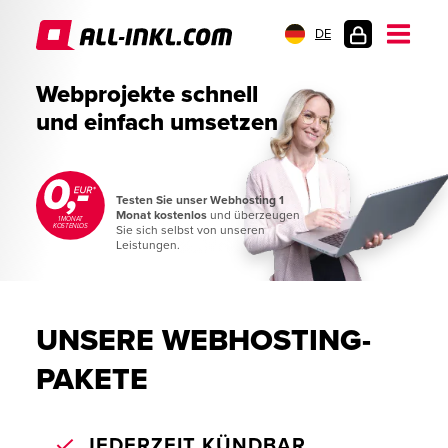
DE
KUNDENLOGIN
Webprojekte schnell
und einfach umsetzen
Testen Sie unser Webhosting 1
Monat kostenlos
und überzeugen
1 MONAT
KOSTENLOS
Sie sich selbst von unseren
Leistungen.
UNSERE WEBHOSTING-
PAKETE
JEDERZEIT KÜNDBAR