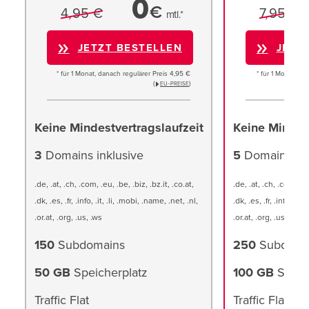
0
€
4,95 €
7,95 €
mtl.*
JETZT BESTELLEN
JETZ
* für 1 Monat, danach regulärer Preis 4,95 €
* für 1 Monat, da
(
)
EU−PREISE
Keine Mindestvertragslaufzeit
Keine Mindest
3
Domains inklusive
5
Domains ink
.de, .at, .ch, .com, .eu, .be, .biz, .bz.it, .co.at,
.de, .at, .ch, .com, .eu
.dk, .es, .fr, .info, .it, .li, .mobi, .name, .net, .nl,
.dk, .es, .fr, .info, .it,
.or.at, .org, .us, .ws
.or.at, .org, .us, .ws
150
Subdomains
250
Subdoma
50 GB
Speicherplatz
100 GB
Speic
Traffic Flat
Traffic Flat