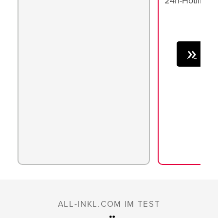
24h-Hotline
ALL
ALL-INKL.COM IM TEST