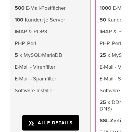
500
E-Mail-Postfächer
1000
E-Mail-P
100
Kunden je Server
50
Kunden je
IMAP & POP3
IMAP & POP3
PHP, Perl
PHP, Perl
5
x MySQL/MariaDB
25
x MySQL/
E-Mail - Virenfilter
E-Mail - Virenfi
E-Mail - Spamfilter
E-Mail - Spamf
Software Installer
Software Insta
25
x DDNS (d
DNS)
SSL-Zertifika
ALLE DETAILS