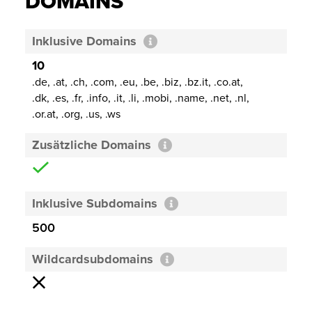
DOMAINS
Inklusive Domains
10
.de, .at, .ch, .com, .eu, .be, .biz, .bz.it, .co.at,
.dk, .es, .fr, .info, .it, .li, .mobi, .name, .net, .nl,
.or.at, .org, .us, .ws
Zusätzliche Domains
Inklusive Subdomains
500
Wildcardsubdomains