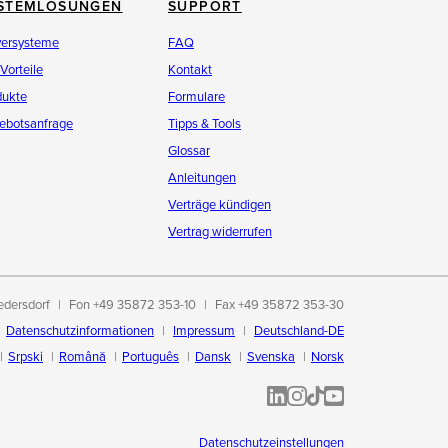
STEMLÖSUNGEN
SUPPORT
versysteme
FAQ
 Vorteile
Kontakt
dukte
Formulare
ebotsanfrage
Tipps & Tools
Glossar
Anleitungen
Verträge kündigen
Vertrag widerrufen
edersdorf
Fon +49 35872 353-10
Fax +49 35872 353-30
Datenschutzinformationen
Impressum
Deutschland-DE
Srpski
Română
Português
Dansk
Svenska
Norsk
ALL-INKL.COM | LinkedIn
ALL-INKL.COM • Instagram p
ALL-INKL.COM | TikTok
ALLINKL.COM - YouT
Datenschutzeinstellungen