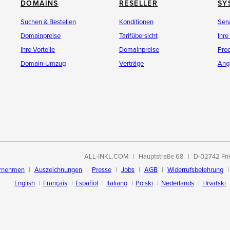
DOMAINS
RESELLER
SY
Suchen & Bestellen
Konditionen
Ser
Domainpreise
Tarifübersicht
Ihre
Ihre Vorteile
Domainpreise
Pro
Domain-Umzug
Verträge
Ang
ALL-INKL.COM
Hauptstraße 68
D-02742 Fri
rnehmen
Auszeichnungen
Presse
Jobs
AGB
Widerrufsbelehrung
English
Français
Español
Italiano
Polski
Nederlands
Hrvatski