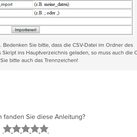
. Bedenken Sie bitte, dass die CSV-Datei im Ordner des
s Skript ins Hauptverzeichnis geladen, so muss auch die 
 Sie bitte auch das Trennzeichen!
ch fanden Sie diese Anleitung?
2
3
4
5