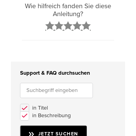
Wie hilfreich fanden Sie diese
Anleitung?
2
3
4
5
Support & FAQ durchsuchen
in Titel
in Beschreibung
JETZT SUCHEN