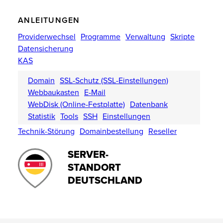
ANLEITUNGEN
Providerwechsel
Programme
Verwaltung
Skripte
Datensicherung
KAS
Domain
SSL-Schutz (SSL-Einstellungen)
Webbaukasten
E-Mail
WebDisk (Online-Festplatte)
Datenbank
Statistik
Tools
SSH
Einstellungen
Technik-Störung
Domainbestellung
Reseller
SERVER-
STANDORT
DEUTSCHLAND