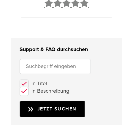
2
3
4
5
Support & FAQ durchsuchen
in Titel
in Beschreibung
JETZT SUCHEN