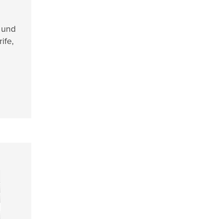
- und
ife,