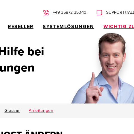
+49 35872 353-10
SUPPORT@ALL
RESELLER
SYSTEMLÖSUNGEN
WICHTIG Z
 Hilfe bei
dungen
Glossar
Anleitungen