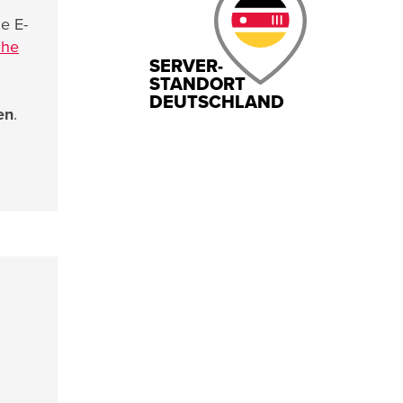
le E-
che
SERVER-
STANDORT
DEUTSCHLAND
en
.