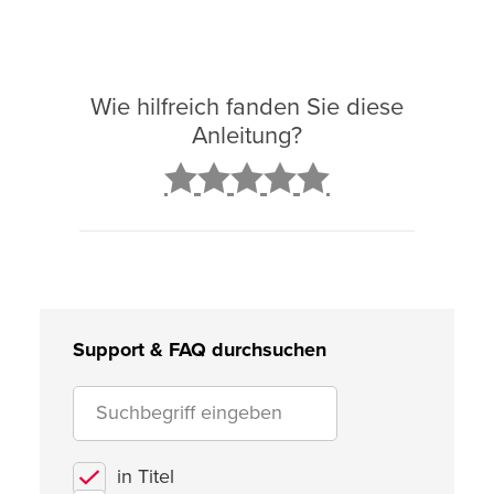
Wie hilfreich fanden Sie diese
Anleitung?
2
3
4
5
Support & FAQ durchsuchen
in Titel