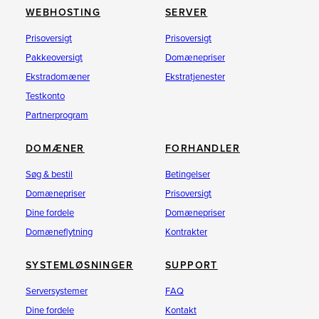
WEBHOSTING
SERVER
Prisoversigt
Prisoversigt
Pakkeoversigt
Domænepriser
Ekstradomæner
Ekstratjenester
Testkonto
Partnerprogram
DOMÆNER
FORHANDLER
Søg & bestil
Betingelser
Domænepriser
Prisoversigt
Dine fordele
Domænepriser
Domæneflytning
Kontrakter
SYSTEMLØSNINGER
SUPPORT
Serversystemer
FAQ
Dine fordele
Kontakt