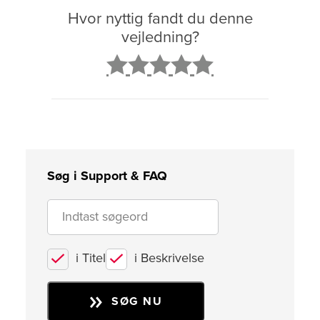
Hvor nyttig fandt du denne
vejledning?
2
3
4
5
Søg i Support & FAQ
i Titel
i Beskrivelse
SØG NU