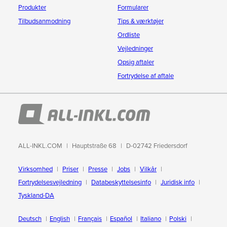
Produkter
Formularer
Tilbudsanmodning
Tips & værktøjer
Ordliste
Vejledninger
Opsig aftaler
Fortrydelse af aftale
ALL-INKL.COM
Hauptstraße 68
D-02742 Friedersdorf
Virksomhed
Priser
Presse
Jobs
Vilkår
Fortrydelsesvejledning
Databeskyttelsesinfo
Juridisk info
Tyskland-DA
Deutsch
English
Français
Español
Italiano
Polski