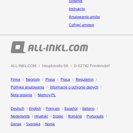
Słownik
Instrukcje
Anulowanie umów
Cofnąć umowę
ALL-INKL.COM
Hauptstraße 68
D-02742 Friedersdorf
Firma
Nagrody
Prasa
Praca
Regulamin
Polityka anulowania
Informacje o ochronie danych
Nota prawna
Niemcy-PL
Deutsch
English
Français
Español
Italiano
Nederlands
Hrvatski
Srpski
Română
Português
Dansk
Svenska
Norsk