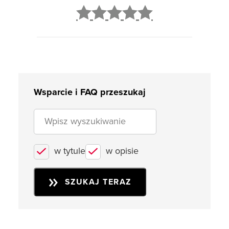
2
3
4
5
Wsparcie i FAQ przeszukaj
w tytule
w opisie
SZUKAJ TERAZ