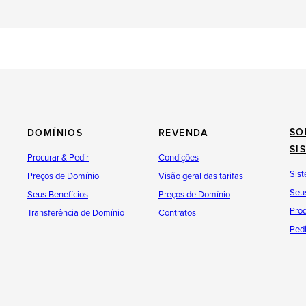
SO
DOMÍNIOS
REVENDA
SI
Procurar & Pedir
Condições
Sist
Preços de Domínio
Visão geral das tarifas
Seus
Seus Benefícios
Preços de Domínio
Pro
Transferência de Domínio
Contratos
Pedi