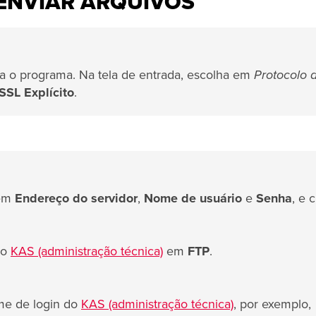
 ENVIAR ARQUIVOS
ra o programa. Na tela de entrada, escolha em
Protocolo 
SSL Explícito
.
 em
Endereço do servidor
,
Nome de usuário
e
Senha
, e 
no
KAS (administração técnica)
em
FTP
.
e de login do
KAS (administração técnica)
, por exemplo,