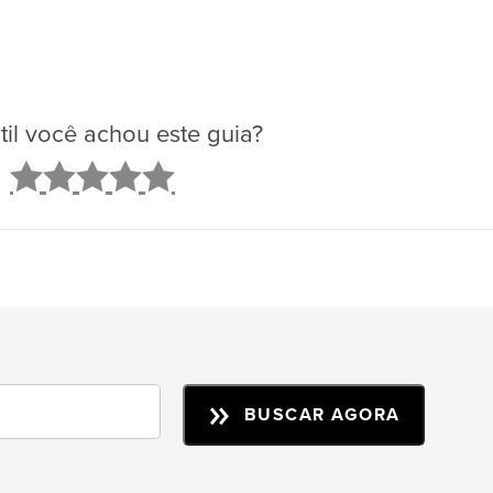
il você achou este guia?
2
3
4
5
BUSCAR AGORA