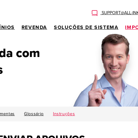
SUPPORT@ALL-IN
ÍNIOS
REVENDA
SOLUÇÕES DE SISTEMA
IMP
uda com
s
amentas
Glossário
Instruções