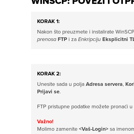
WINSCP: POVEŽI I OTP
KORAK 1:
Nakon što preuzmete i instalirate WinSC
prenosa
FTP
i za
Enkripciju
Eksplicitni 
KORAK 2:
Unesite sada u polja
Adresa servera
,
Kor
Prijavi se
.
FTP pristupne podatke možete pronaći u
Važno!
Molimo zamenite
<Vaš-Login>
sa imenom 