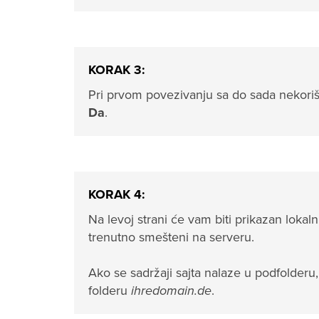
KORAK 3:
Pri prvom povezivanju sa do sada nekoriš
Da
.
KORAK 4:
Na levoj strani će vam biti prikazan lokalni
trenutno smešteni na serveru.
Ako se sadržaji sajta nalaze u podfolderu,
folderu
ihredomain.de
.