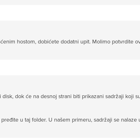
ćenim hostom, dobićete dodatni upit. Molimo potvrdite o
 disk, dok će na desnoj strani biti prikazani sadržaji koji s
 pređite u taj folder. U našem primeru, sadržaji se nalaze 