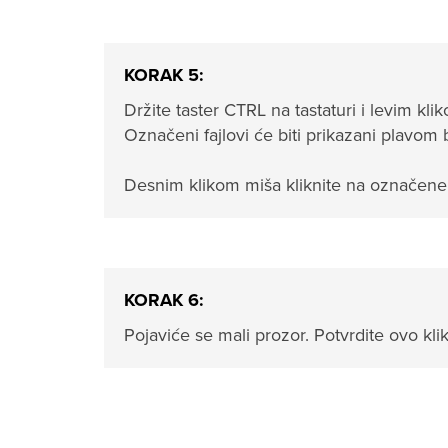
KORAK 5:
Držite taster CTRL na tastaturi i levim kli
Označeni fajlovi će biti prikazani plavom
Desnim klikom miša kliknite na označene f
KORAK 6:
Pojaviće se mali prozor. Potvrdite ovo kl