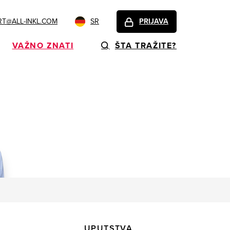
T@ALL-INKL.COM
SR
PRIJAVA
VAŽNO ZNATI
ŠTA TRAŽITE?
UPUTSTVA