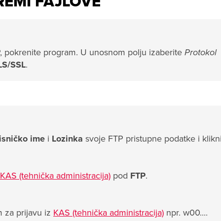
REMI FAJLOVE
P, pokrenite program. U unosnom polju izaberite
Protokol
TLS/SSL
.
isničko ime
i
Lozinka
svoje FTP pristupne podatke i klikn
KAS (tehnička administracija)
pod
FTP
.
za prijavu iz
KAS (tehnička administracija)
npr. w00....