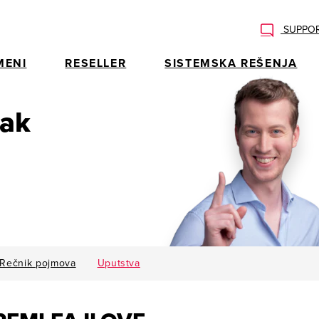
SUPPOR
MENI
RESELLER
SISTEMSKA REŠENJA
rak
Rečnik pojmova
Uputstva