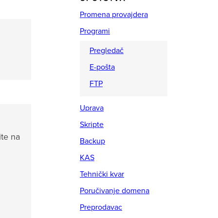
Promena provajdera
Programi
Pregledač
E-pošta
FTP
Uprava
Skripte
ite na
Backup
KAS
Tehnički kvar
Poručivanje domena
Preprodavac