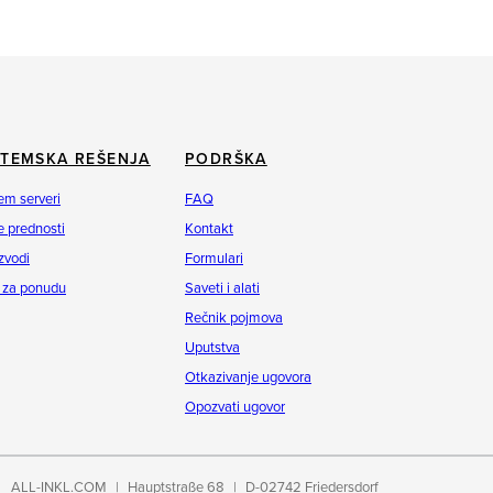
STEMSKA REŠENJA
PODRŠKA
em serveri
FAQ
 prednosti
Kontakt
zvodi
Formulari
 za ponudu
Saveti i alati
Rečnik pojmova
Uputstva
Otkazivanje ugovora
Opozvati ugovor
ALL-INKL.COM
Hauptstraße 68
D-02742 Friedersdorf