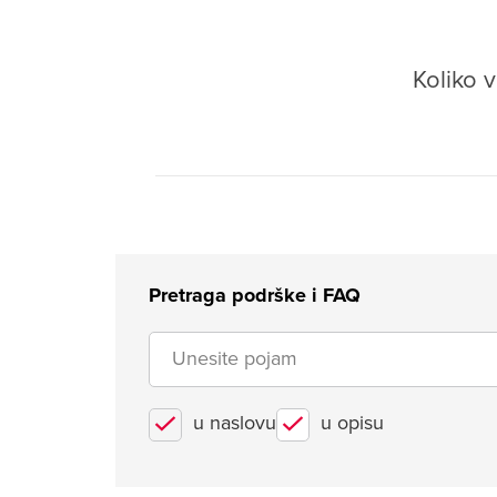
Koliko 
Pretraga podrške i FAQ
u naslovu
u opisu