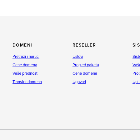
DOMENI
RESELLER
SI
Pretraži i naruči
Uslovi
Sist
Cene domena
Pregled paketa
Vaše
Vaše prednosti
Cene domena
Proi
Transfer domena
Ugovori
Upit