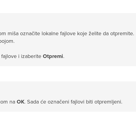
kom miša označite lokalne fajlove koje želite da otpremite.
 bojom.
ajlove i izaberite
Otpremi
.
ikom na
OK
. Sada će označeni fajlovi biti otpremljeni.