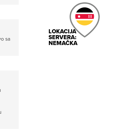
LOKACIJA
SERVERA:
vo sa
NEMAČKA
u
u