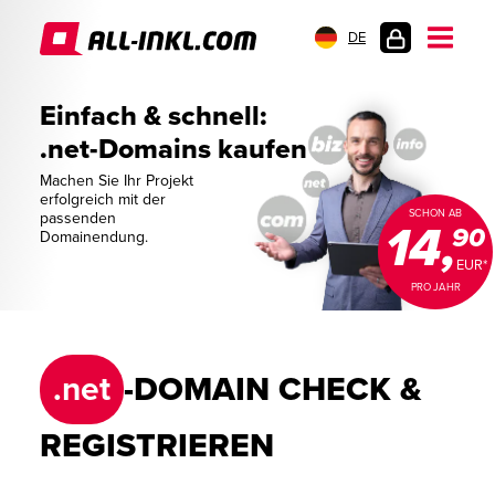
DE
KUNDENLOGIN
Einfach & schnell:
.net-Domains kaufen
Machen Sie Ihr Projekt
erfolgreich mit der
SCHON AB
passenden
14,
90
Domainendung.
EUR*
PRO JAHR
.net
-DOMAIN CHECK &
REGISTRIEREN