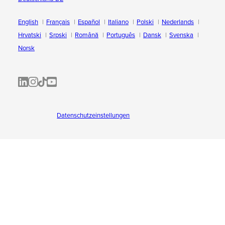
English
Français
Español
Italiano
Polski
Nederlands
Hrvatski
Srpski
Română
Português
Dansk
Svenska
Norsk
ALL-INKL.COM | LinkedIn
ALL-INKL.COM • Instagram photos and videos
ALL-INKL.COM | TikTok
ALLINKL.COM - YouTube
Datenschutzeinstellungen