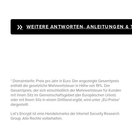
WEITERE ANTWORTEN, ANLEITUNGEN & 
* Domaintarife: Preis pro Jahr in Euro. Der angezeigte Gesamtpreis
enthält die gesetzliche Mehrwertsteuer in Höhe von 19%. Der
Gesamtpreis, der sich einschließlich der Mehrwertsteuer für Kunden
mit ihrem Sitz im Gemeinschaftsgebiet (der Europäischen Union)
oder mit Ihrem Sitz in einem Drittland ergibt, wird unter „EU-Preise“
dargestellt.
Let’s Encrypt ist eine Handelsmarke der Internet Security Research
Group. Alle Rechte vorbehalten.